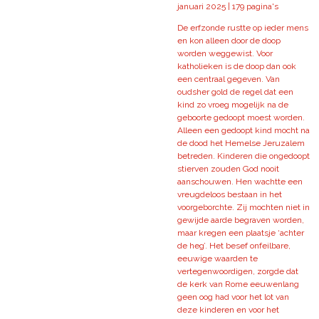
januari 2025 | 179 pagina's
De erfzonde rustte op ieder mens
en kon alleen door de doop
worden weggewist. Voor
katholieken is de doop dan ook
een centraal gegeven. Van
oudsher gold de regel dat een
kind zo vroeg mogelijk na de
geboorte gedoopt moest worden.
Alleen een gedoopt kind mocht na
de dood het Hemelse Jeruzalem
betreden. Kinderen die ongedoopt
stierven zouden God nooit
aanschouwen. Hen wachtte een
vreugdeloos bestaan in het
voorgeborchte. Zij mochten niet in
gewijde aarde begraven worden,
maar kregen een plaatsje ‘achter
de heg’. Het besef onfeilbare,
eeuwige waarden te
vertegenwoordigen, zorgde dat
de kerk van Rome eeuwenlang
geen oog had voor het lot van
deze kinderen en voor het