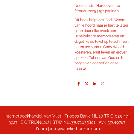
Nederlands | Hardcover | 10
februari 2025 | 192 pagina's
Dit boek helpt om Gods Woord
van je hoofd naar je hart te laten
gaan door elke week een
Bijbeltekst te memoriseren en
dagelijks de tekst op te schrijven.
Laten we samen Gods Woord
koesteren, eruit leven en erover
spreken. Tot eer van God en tot
zegen van onszelf en onze
naaste.
D
D
S
D
e
e
h
e
l
e
a
l
e
l
r
e
n
e
n
Internetboekhandel Van Vliet | Triodos Bank: NL 18 TRIO 025 474
3927 | BIC TRIONL2U | BTW NL133672633B01 |
KvK 55619787
R'dam | info@vanvlietboeken.com