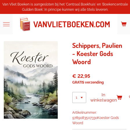
Van Vliet Boeken is aangesloten bij het 'Centraal Boekhuis' en 'Boekencentrale
Ga
Gulden Boek'. In principe kunnen wij alle titels leveren.
direct
naar
de
VANVLIETBOEKEN.COM
hoofdinhoud
Schippers, Paulien
- Koester Gods
Woord
€ 22,95
GRATIS verzending
In
winkelwagen
Artikelnummer:
9789083507330Koester Gods
Woord