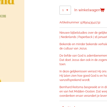
In winkelwagen
Artikelnummer:
9789043541732
Nieuwe bijbelstudies over de gelij
| Nederlands | Paperback | 16 januar
Bekende en minder bekende verhale
de cultuur van Jezus.
De liefde van God is adembenemend. 
Dat doet Jezus dan ook in de zogeno
toen.
In deze gelijkenissen verrast Hij 
Hij laten zien hoe goed God is en ho
vanzelfsprekend wordt.
Bernhard Reitsma bespreekt er in dit
en van het Midden-Oosten. Dat werpt
overdenken ervan verandert je leven