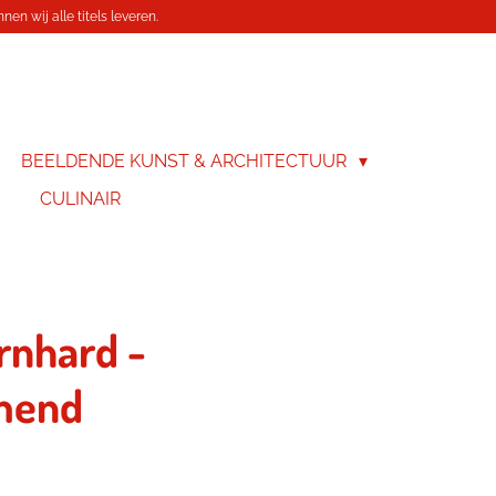
en wij alle titels leveren.
BEELDENDE KUNST & ARCHITECTUUR
CULINAIR
rnhard -
mend