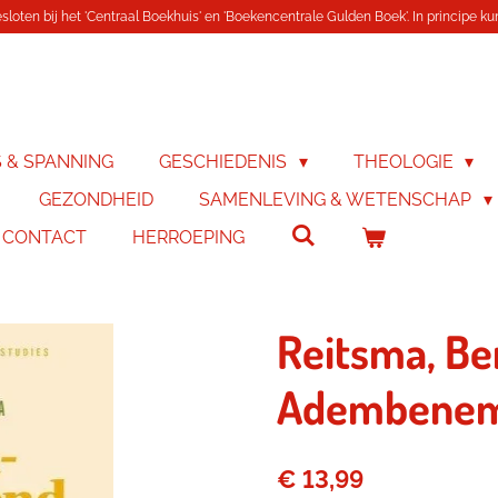
loten bij het 'Centraal Boekhuis' en 'Boekencentrale Gulden Boek'. In principe kunn
S & SPANNING
GESCHIEDENIS
THEOLOGIE
GEZONDHEID
SAMENLEVING & WETENSCHAP
& CONTACT
HERROEPING
Reitsma, Be
Adembene
€ 13,99