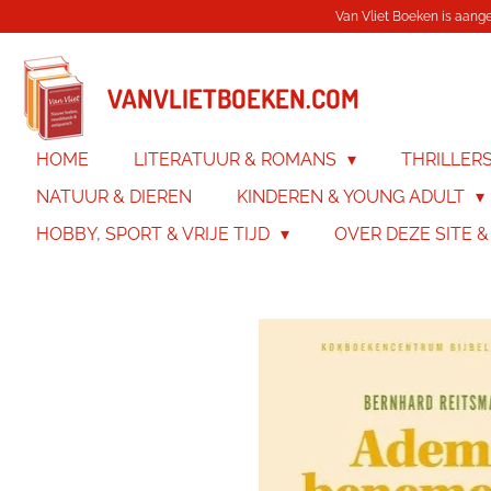
Van Vliet Boeken is aanges
Ga
direct
naar
de
VANVLIETBOEKEN.COM
hoofdinhoud
HOME
LITERATUUR & ROMANS
THRILLER
NATUUR & DIEREN
KINDEREN & YOUNG ADULT
HOBBY, SPORT & VRIJE TIJD
OVER DEZE SITE 