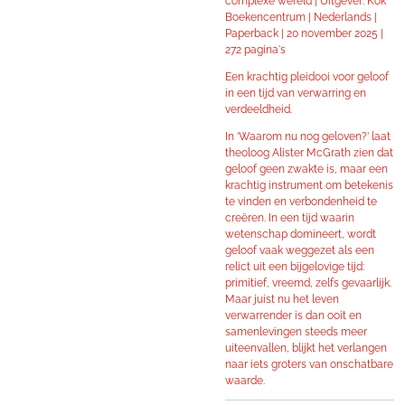
complexe wereld | Uitgever: Kok
Boekencentrum | Nederlands |
Paperback | 20 november 2025 |
272 pagina's
Een krachtig pleidooi voor geloof
in een tijd van verwarring en
verdeeldheid.
In ‘Waarom nu nog geloven?’ laat
theoloog Alister McGrath zien dat
geloof geen zwakte is, maar een
krachtig instrument om betekenis
te vinden en verbondenheid te
creëren. In een tijd waarin
wetenschap domineert, wordt
geloof vaak weggezet als een
relict uit een bijgelovige tijd:
primitief, vreemd, zelfs gevaarlijk.
Maar juist nu het leven
verwarrender is dan ooit en
samenlevingen steeds meer
uiteenvallen, blijkt het verlangen
naar iets groters van onschatbare
waarde.