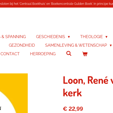
loten bij het 'Centraal Boekhuis' en 'Boekencentrale Gulden Boek'. In principe kunn
S & SPANNING
GESCHIEDENIS
THEOLOGIE
GEZONDHEID
SAMENLEVING & WETENSCHAP
& CONTACT
HERROEPING
Loon, René v
kerk
€ 22,99