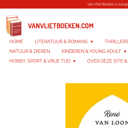
Van Vliet Boeken is aanges
Ga
direct
naar
de
VANVLIETBOEKEN.COM
hoofdinhoud
HOME
LITERATUUR & ROMANS
THRILLER
NATUUR & DIEREN
KINDEREN & YOUNG ADULT
HOBBY, SPORT & VRIJE TIJD
OVER DEZE SITE 