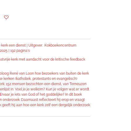
 kerk een dienst | Uitgever: Kokboekencentrum
2025 | 192 pagina's
astvrije kerk met aandacht voor de kritische feedback
theoloog René van Loon hoe bezoekers van buiten de kerk
jke kerken (katholiek, protestants en evangelisch)
kerk. 152 mensen bezochten een dienst, van Terneuzen
nlijst in. Voel je je welkom? Kun je volgen wat er wordt
vaar je iets van God of het goddelijke? In dit boek
n onderzoek. Daarnaast reflecteert hij erop en vraagt
 geeft hij aan hoe een kerk zelf een dergelijk onderzoek