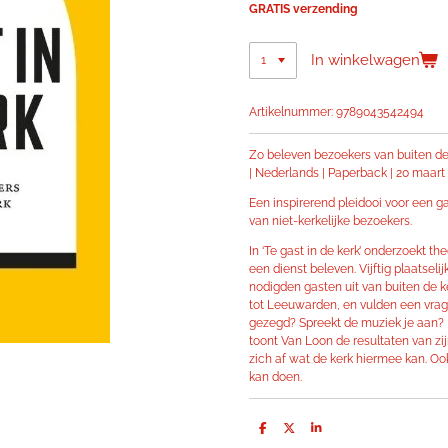
GRATIS verzending
In winkelwagen
Artikelnummer:
9789043542494
Zo beleven bezoekers van buiten de
| Nederlands | Paperback | 20 maart 
Een inspirerend pleidooi voor een g
van niet-kerkelijke bezoekers.
In ‘Te gast in de kerk’ onderzoekt 
een dienst beleven. Vijftig plaatseli
nodigden gasten uit van buiten de 
tot Leeuwarden, en vulden een vrage
gezegd? Spreekt de muziek je aan? Er
toont Van Loon de resultaten van zij
zich af wat de kerk hiermee kan. Ook
kan doen.
D
D
S
e
e
h