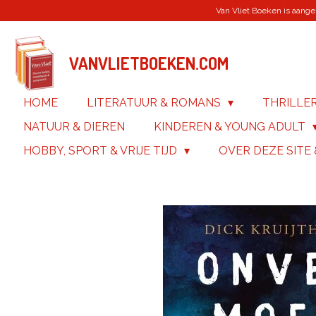
Van Vliet Boeken is aanges
Ga
direct
naar
de
VANVLIETBOEKEN.COM
hoofdinhoud
HOME
LITERATUUR & ROMANS
THRILLE
NATUUR & DIEREN
KINDEREN & YOUNG ADULT
HOBBY, SPORT & VRIJE TIJD
OVER DEZE SITE