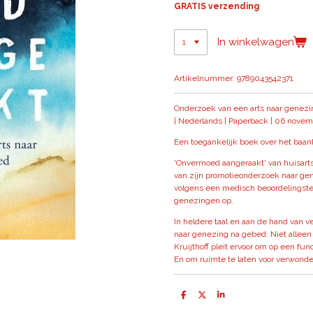
GRATIS verzending
In winkelwagen
Artikelnummer:
9789043542371
Onderzoek van een arts naar genez
| Nederlands | Paperback | 06 novem
Een toegankelijk boek over het baa
'Onvermoed aangeraakt' van huisarts
van zijn promotieonderzoek naar ge
volgens een medisch beoordelingst
genezingen op.
In heldere taal en aan de hand van v
naar genezing na gebed. Niet alleen
Kruijthoff pleit ervoor om op een fu
En om ruimte te laten voor verwonder
D
D
S
e
e
h