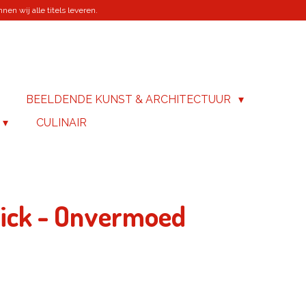
en wij alle titels leveren.
BEELDENDE KUNST & ARCHITECTUUR
CULINAIR
 Dick - Onvermoed