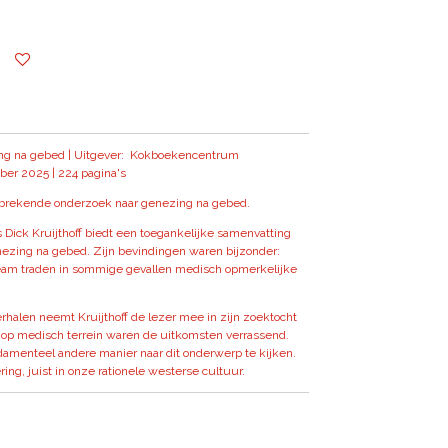
ing na gebed | Uitgever: Kokboekencentrum
ber 2025 | 224 pagina's
nbrekende onderzoek naar genezing na gebed.
 Dick Kruijthoff biedt een toegankelijke samenvatting
nezing na gebed. Zijn bevindingen waren bijzonder:
eam traden in sommige gevallen medisch opmerkelijke
erhalen neemt Kruijthoff de lezer mee in zijn zoektocht
 op medisch terrein waren de uitkomsten verrassend.
ndamenteel andere manier naar dit onderwerp te kijken.
ing, juist in onze rationele westerse cultuur.