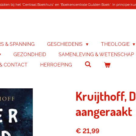
loten bij het 'Centraal Boekhuis' en 'Boekencentrale Gulden Boek'. In principe kunn
RS & SPANNING
GESCHIEDENIS
THEOLOGIE
GEZONDHEID
SAMENLEVING & WETENSCHAP
 & CONTACT
HERROEPING
Kruijthoff,
aangeraakt
€ 21,99