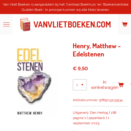
Van Vliet Boeken is aangesloten bij het 'Centraal Boekhuis' en 'Boekencentrale
Ga
Gulden Boek'. In principe kunnen wij alle titels leveren.
direct
naar
de
VANVLIETBOEKEN.COM
hoofdinhoud
Henry, Matthew -
Edelstenen
€ 9,50
In
winkelwagen
Artikelnummer:
9789033133534
Uitgeverij: Den Hertog | 168
pagina's | paperback | 1
september 2025