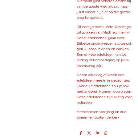
Niemand gaat verloren omdat hij
van de goede weg afgaat, maar
juist omdat hij niet op die goede
weg terugkomt.
Dit boekje bevat korte, krachtige
uitspraken van Matthew Henry.
Deze ‘edelstenen’ gaan over
Bijbelse onderwerpen als: geloof,
geluk, hoop, bidden en danken.
Een enkele edelsteen kan tot
leiding of bemoediging op jouw
levensweg zijn.
Neem elke dag of week een
edelsteen mee in je gedachten.
Over elke edelsteen zou je ook
met anderen kunnen doorpraten.
Deze edelstenen zijn nuttig voor
iedereen.
Herschreven voor jong en oud
binnen én buiten de kerk.
D
D
S
D