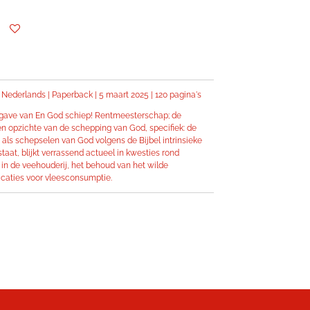
 | Nederlands | Paperback | 5 maart 2025 | 120 pagina's
tgave van En God schiep! Rentmeesterschap; de
n opzichte van de schepping van God, specifiek: de
n als schepselen van God volgens de Bijbel intrinsieke
taat, blijkt verrassend actueel in kwesties rond
in de veehouderij, het behoud van het wilde
licaties voor vleesconsumptie.