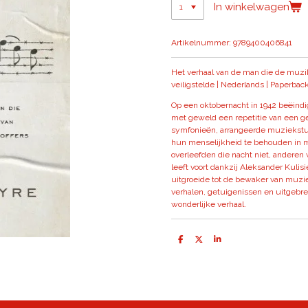
In winkelwagen
Artikelnummer:
9789400406841
Het verhaal van de man die de muzik
veiligstelde | Nederlands | Paperback
Op een oktobernacht in 1942 beëin
met geweld een repetitie van een 
symfonieën, arrangeerde muziekstuk
hun menselijkheid te behouden in 
overleefden die nacht niet, anderen
leeft voort dankzij Aleksander Kulis
uitgroeide tot de bewaker van muzie
verhalen, getuigenissen en uitgebre
wonderlijke verhaal.
D
D
S
e
e
h
l
e
a
e
l
r
n
e