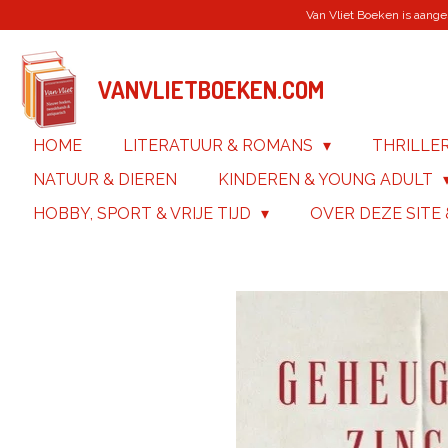
Van Vliet Boeken is aanges
Ga
direct
naar
de
VANVLIETBOEKEN.COM
hoofdinhoud
HOME
LITERATUUR & ROMANS
THRILLE
NATUUR & DIEREN
KINDEREN & YOUNG ADULT
HOBBY, SPORT & VRIJE TIJD
OVER DEZE SITE