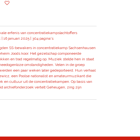
ale erfenis van concentratiekampslachtoffers
 | 16 januari 2025 | 304 pagina's
digden SS-bewakers in concentratiekamp Sachsenhausen
geheim Joods koor. Het gezelschap componeerde
ken en trad regelmatig op. Muziek stelde hen in staat
meedogenloze omstandigheden. Velen in de groep
 werden een paar weken later gedeporteerd. Hun verhaal
iewicz, een Poolse nationalist en amateurmuzikant die
k en cultuur uit de concentratiekampen. Op basis van
id archiefonderzoek vertelt Geheugen, zing zijn