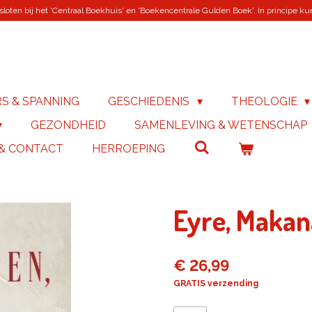
loten bij het 'Centraal Boekhuis' en 'Boekencentrale Gulden Boek'. In principe kunn
RS & SPANNING
GESCHIEDENIS
THEOLOGIE
GEZONDHEID
SAMENLEVING & WETENSCHAP
 & CONTACT
HERROEPING
Eyre, Makan
€ 26,99
GRATIS verzending