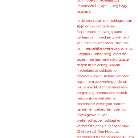
puinhopen | Nederlands |
Paperback | 14 april 2025 | 295
pagina's
In de chaos van de meidagen van
1940 ontvouwt zich een
fascinerend en aangrijpend
verhaal van moed en zwakheid,
van hoop en wanhoop, maar ook
van menselijke overlevingsdrang.
‘Stoplijn Grebbeberg’ voert de
lezer mee naar enkele cruciale
dagen in de oorlog, waarin
Nederlandse soldaten en
officieren voor hun land vochten
tegen een overweldigende en
brute macht. Aan de hand van
zorgvuldig bronnenonderzoek,
persoonlijke verhalen en
historische verslagen worden
namen en gebeurtenissen tot
leven gewekt; van
wetenschapper, soldaat en
verzetsstrijder Dr. Theodor Max
Chotzen uit Den Haag tot
stadgenoot beroepsmajoor Willem