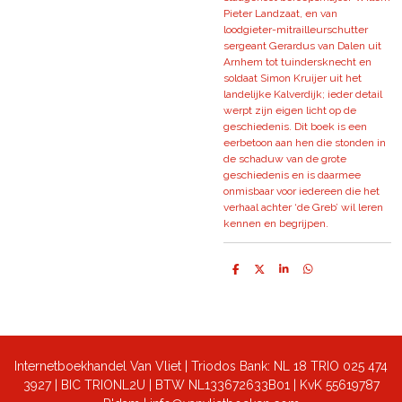
Pieter Landzaat, en van
loodgieter-mitrailleurschutter
sergeant Gerardus van Dalen uit
Arnhem tot tuindersknecht en
soldaat Simon Kruijer uit het
landelijke Kalverdijk; ieder detail
werpt zijn eigen licht op de
geschiedenis. Dit boek is een
eerbetoon aan hen die stonden in
de schaduw van de grote
geschiedenis en is daarmee
onmisbaar voor iedereen die het
verhaal achter ‘de Greb’ wil leren
kennen en begrijpen.
D
D
S
D
e
e
h
e
l
e
a
l
e
l
r
e
n
e
n
Internetboekhandel Van Vliet | Triodos Bank: NL 18 TRIO 025 474
3927 | BIC TRIONL2U | BTW NL133672633B01 |
KvK 55619787