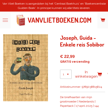
Van Vliet Boeken is aangesloten bij het 'Centraal Boekhuis' en 'Boekencentrale
Ga
Gulden Boek'. In principe kunnen wij alle titels leveren.
direct
naar
de
VANVLIETBOEKEN.COM
hoofdinhoud
Joseph, Guida -
Enkele reis Sobibor
€ 22,99
GRATIS verzending
In
winkelwagen
Artikelnummer:
9789038815824
De briefkaarten van mijn
grootmoeder | Nederlands |
Paperback | 17 april 2025 | 144