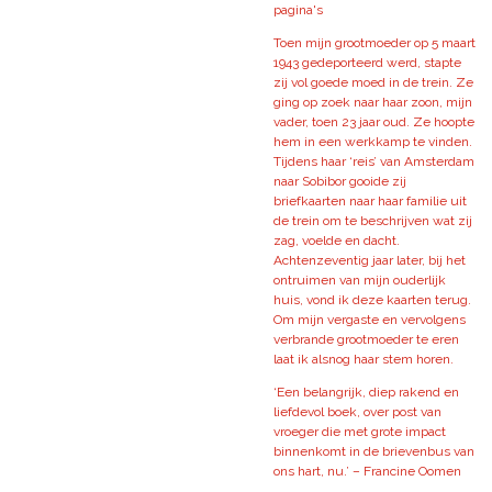
pagina's
Toen mijn grootmoeder op 5 maart
1943 gedeporteerd werd, stapte
zij vol goede moed in de trein. Ze
ging op zoek naar haar zoon, mijn
vader, toen 23 jaar oud. Ze hoopte
hem in een werkkamp te vinden.
Tijdens haar ‘reis’ van Amsterdam
naar Sobibor gooide zij
briefkaarten naar haar familie uit
de trein om te beschrijven wat zij
zag, voelde en dacht.
Achtenzeventig jaar later, bij het
ontruimen van mijn ouderlijk
huis, vond ik deze kaarten terug.
Om mijn vergaste en vervolgens
verbrande grootmoeder te eren
laat ik alsnog haar stem horen.
‘Een belangrijk, diep rakend en
liefdevol boek, over post van
vroeger die met grote impact
binnenkomt in de brievenbus van
ons hart, nu.’ – Francine Oomen