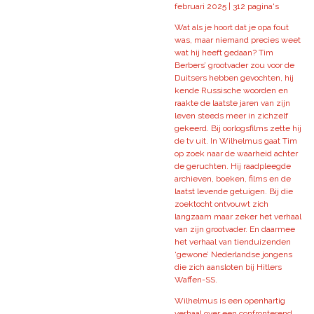
februari 2025 | 312 pagina's
Wat als je hoort dat je opa fout
was, maar niemand precies weet
wat hij heeft gedaan? Tim
Berbers’ grootvader zou voor de
Duitsers hebben gevochten, hij
kende Russische woorden en
raakte de laatste jaren van zijn
leven steeds meer in zichzelf
gekeerd. Bij oorlogsfilms zette hij
de tv uit. In Wilhelmus gaat Tim
op zoek naar de waarheid achter
de geruchten. Hij raadpleegde
archieven, boeken, films en de
laatst levende getuigen. Bij die
zoektocht ontvouwt zich
langzaam maar zeker het verhaal
van zijn grootvader. En daarmee
het verhaal van tienduizenden
‘gewone’ Nederlandse jongens
die zich aansloten bij Hitlers
Waffen-SS.
Wilhelmus is een openhartig
verhaal over een confronterend