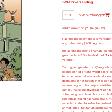
GRATIS verzending
In winkelwagen
Artikelnummer:
9789045041179
Naar Indonesië om Indië te vergeten 
augustus 2025 | 208 pagina's
80 jaar Indonesische onafhankelijkh
geschiedenis? Die bestaat niet. Toc
verbindt.
Tachtig jaar geleden, op 17 augustus
op heden niet erkend wordt door Ned
te reizen naar het nieuwe land – en he
doorklinkt in het heden. Het is een 
verkenning van de complexe relatie
een journalist die onverwacht een n
scherp oog voor detail, humor en hist
reis van aarzeling naar acceptatie, 
verleden in de Nederlandse verbeel
af met ‘Indië’, het fantasieland dat 