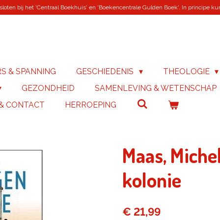
loten bij het 'Centraal Boekhuis' en 'Boekencentrale Gulden Boek'. In principe kunn
RS & SPANNING
GESCHIEDENIS
THEOLOGIE
GEZONDHEID
SAMENLEVING & WETENSCHAP
 & CONTACT
HERROEPING
Maas, Michel
kolonie
€ 21,99