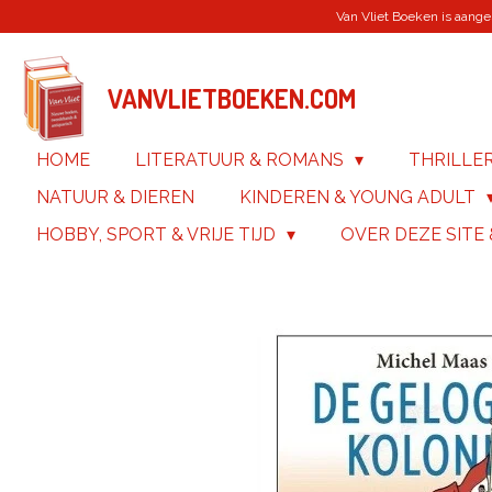
Van Vliet Boeken is aanges
Ga
direct
naar
de
VANVLIETBOEKEN.COM
hoofdinhoud
HOME
LITERATUUR & ROMANS
THRILLE
NATUUR & DIEREN
KINDEREN & YOUNG ADULT
HOBBY, SPORT & VRIJE TIJD
OVER DEZE SITE