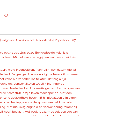
| Uitgever: Atlas Contact | Nederlands | Paperback | 07
eid op 17 augustus 2025. Een gedeelde koloniale
h probeert Michel Maas te begrijpen wat ons scheidt én
 1945, werd Indonesië onafhankelijk, een datum die tot
erland. De gelogen kolonie nodigt de lezer uit om mee
t koloniale verleden los te laten, dat nog altijd
levendige, persoonlijke en tegelijk indringende
 tussen Nederland en Indonesië, gezien door de ogen van
ieuw hoofdstuk in zijn leven moet openen. Met een
orische gelaagdheid beschrijft hij niet alleen zijn eigen
maar ook de diepgewortelde sporen van het koloniale
ding. Met nieuwsgierigheid en verwondering rekent hij
nooit heeft bestaan. Het boek is daarmee ook een ode aan