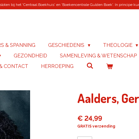
loten bij het 'Centraal Boekhuis' en 'Boekencentrale Gulden Boek'. In principe kunn
RS & SPANNING
GESCHIEDENIS
THEOLOGIE
GEZONDHEID
SAMENLEVING & WETENSCHAP
 & CONTACT
HERROEPING
Aalders, Ge
€ 24,99
GRATIS verzending