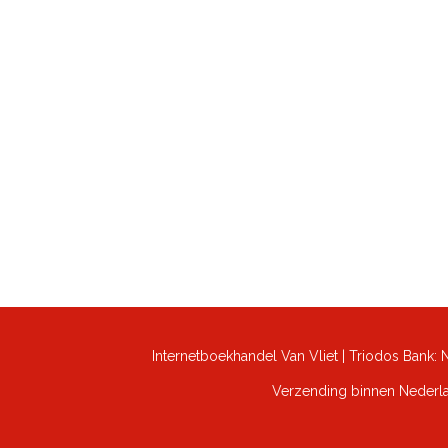
Internetboekhandel Van Vliet | Triodos Bank
Verzending binnen Nederlan