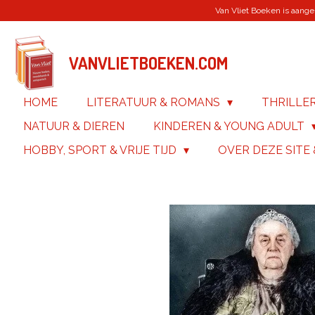
Van Vliet Boeken is aanges
Ga
direct
naar
de
VANVLIETBOEKEN.COM
hoofdinhoud
HOME
LITERATUUR & ROMANS
THRILLE
NATUUR & DIEREN
KINDEREN & YOUNG ADULT
HOBBY, SPORT & VRIJE TIJD
OVER DEZE SITE