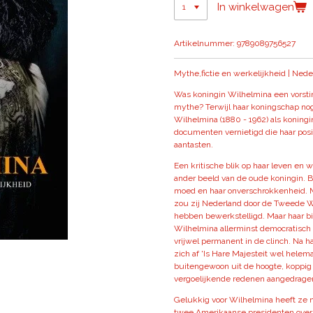
In winkelwagen
Artikelnummer:
9789089756527
Mythe,fictie en werkelijkheid | Ned
Was koningin Wilhelmina een vorstin
mythe? Terwijl haar koningschap no
Wilhelmina (1880 - 1962) als koningi
documenten vernietigd die haar pos
aantasten.
Een kritische blik op haar leven en w
ander beeld van de oude koningin. B
moed en haar onverschrokkenheid. M
zou zij Nederland door de Tweede W
hebben bewerkstelligd. Maar haar bi
Wilhelmina allerminst democratisch 
vrijwel permanent in de clinch. Na h
zich af 'Is Hare Majesteit wel helem
buitengewoon uit de hoogte, koppig 
vergoelijkende redenen aangedrage
Gelukkig voor Wilhelmina heeft ze n
twee Amerikaanse presidenten over 