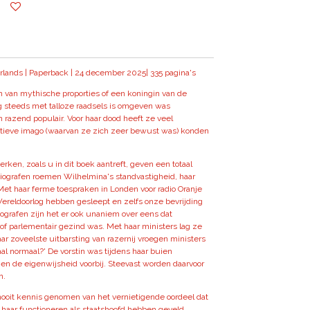
erlands | Paperback | 24 december 2025| 335 pagina's
 van mythische proporties of een koningin van de
g steeds met talloze raadsels is omgeven was
n razend populair. Voor haar dood heeft ze veel
itieve imago (waarvan ze zich zeer bewust was) konden
erken, zoals u in dit boek aantreft, geven een totaal
iografen roemen Wilhelmina's standvastigheid, haar
et haar ferme toespraken in Londen voor radio Oranje
ereldoorlog hebben gesleept en zelfs onze bevrijding
ografen zijn het er ook unaniem over eens dat
of parlementair gezind was. Met haar ministers lag ze
aar zoveelste uitbarsting van razernij vroegen ministers
aal normaal?' De vorstin was tijdens haar buien
en de eigenwijsheid voorbij. Steevast worden daarvoor
n.
ooit kennis genomen van het vernietigende oordeel dat
haar functioneren als staatshoofd hebben geveld.