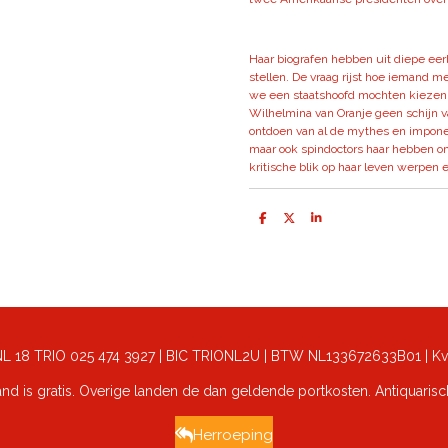
Haar biografen hebben uit diepe eer
stellen. De vraag rijst hoe iemand m
we een staatshoofd mochten kiezen 
Wilhelmina van Oranje geen schijn va
ontdoen van al de mythes en impon
maar ook spindoctors haar hebben o
kritische blik op haar leven werpen 
D
D
S
e
e
h
l
e
a
e
l
r
n
e
: NL 18 TRIO 025 474 3927 | BIC TRIONL2U | BTW NL133672633B01 |
Kv
d is gratis. Overige landen de dan geldende portkosten. Antiquaris
Herroeping