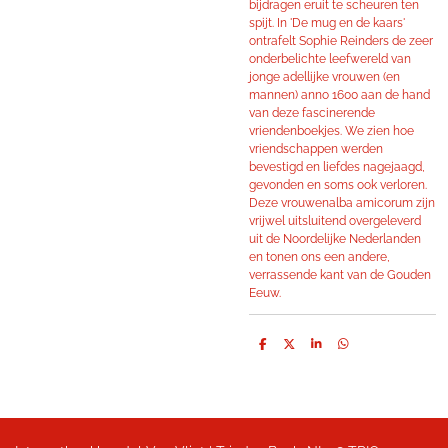
bijdragen eruit te scheuren ten
spijt. In 'De mug en de kaars'
ontrafelt Sophie Reinders de zeer
onderbelichte leefwereld van
jonge adellijke vrouwen (en
mannen) anno 1600 aan de hand
van deze fascinerende
vriendenboekjes. We zien hoe
vriendschappen werden
bevestigd en liefdes nagejaagd,
gevonden en soms ook verloren.
Deze vrouwenalba amicorum zijn
vrijwel uitsluitend overgeleverd
uit de Noordelijke Nederlanden
en tonen ons een andere,
verrassende kant van de Gouden
Eeuw.
D
D
S
D
e
e
h
e
l
e
a
l
e
l
r
e
n
e
n