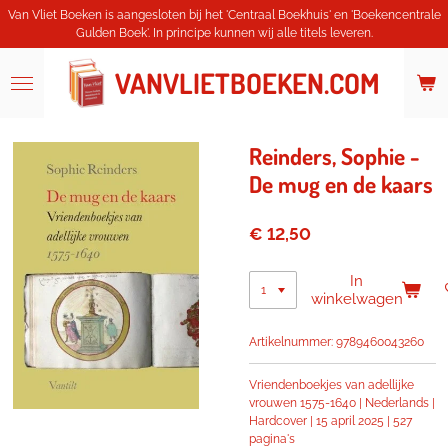
Van Vliet Boeken is aangesloten bij het 'Centraal Boekhuis' en 'Boekencentrale
Ga
Gulden Boek'. In principe kunnen wij alle titels leveren.
direct
naar
de
VANVLIETBOEKEN.COM
hoofdinhoud
Reinders, Sophie -
De mug en de kaars
€ 12,50
In
winkelwagen
Artikelnummer:
9789460043260
Vriendenboekjes van adellijke
vrouwen 1575-1640 | Nederlands |
Hardcover | 15 april 2025 | 527
pagina's