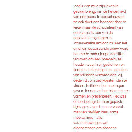
'Zoals een mug zijn leven in
gevaar brengt om de helderheid
van een kaars te aanschouwen,
zo ook doet een heer dat door te
kijken naar de schoonheid van
een dame' is een van de
populairste bijdragen in
'vrouwenalba amicorum'. Aan het
eind van de zestiende eeuw werd
het mode onder jonge adellijke
vrouwen om een boekje bij te
houden waarin zij gedichten en
liederen, tekeningen en spreuken
van vrienden verzamelden. Zij
deden dit om gelijkgestemden te
vinden, te flirten, herinneringen
vast te leggen en hun identiteit te
vormen en presenteren. Het was
de bedoeling dat men gepaste
bijdragen leverde, maar vooral
mannen hadden daar soms
moeite mee - alle
waarschuwingen van
eigenaressen om obscene