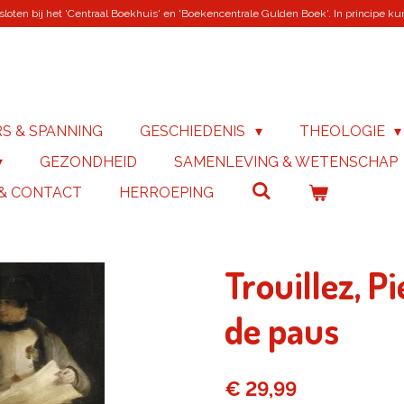
loten bij het 'Centraal Boekhuis' en 'Boekencentrale Gulden Boek'. In principe kunn
RS & SPANNING
GESCHIEDENIS
THEOLOGIE
GEZONDHEID
SAMENLEVING & WETENSCHAP
 & CONTACT
HERROEPING
Trouillez, P
de paus
€ 29,99