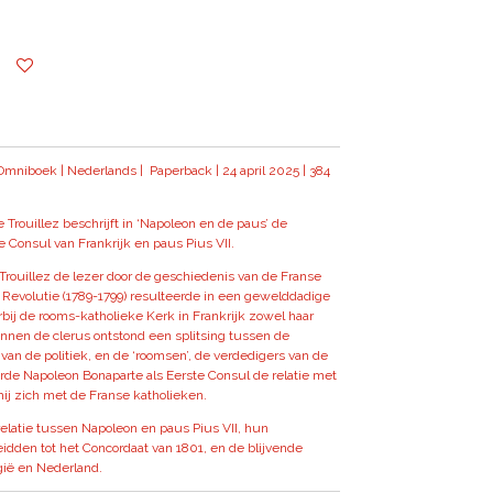
Omniboek | Nederlands | Paperback | 24 april 2025 | 384
Trouillez beschrijft in ‘Napoleon en de paus’ de
e Consul van Frankrijk en paus Pius VII.
e Trouillez de lezer door de geschiedenis van de Franse
e Revolutie (1789-1799) resulteerde in een gewelddadige
bij de rooms-katholieke Kerk in Frankrijk zowel haar
Binnen de clerus ontstond een splitsing tussen de
 van de politiek, en de ‘roomsen’, de verdedigers van de
rde Napoleon Bonaparte als Eerste Consul de relatie met
hij zich met de Franse katholieken.
 relatie tussen Napoleon en paus Pius VII, hun
idden tot het Concordaat van 1801, en de blijvende
gië en Nederland.