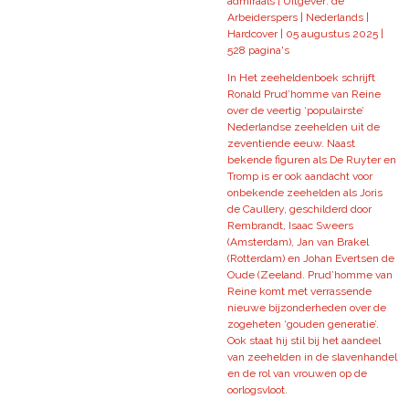
admiraals | Uitgever: de
Arbeiderspers | Nederlands |
Hardcover | 05 augustus 2025 |
528 pagina's
In Het zeeheldenboek schrijft
Ronald Prud’homme van Reine
over de veertig ‘populairste’
Nederlandse zeehelden uit de
zeventiende eeuw. Naast
bekende figuren als De Ruyter en
Tromp is er ook aandacht voor
onbekende zeehelden als Joris
de Caullery, geschilderd door
Rembrandt, Isaac Sweers
(Amsterdam), Jan van Brakel
(Rotterdam) en Johan Evertsen de
Oude (Zeeland. Prud’homme van
Reine komt met verrassende
nieuwe bijzonderheden over de
zogeheten ‘gouden generatie’.
Ook staat hij stil bij het aandeel
van zeehelden in de slavenhandel
en de rol van vrouwen op de
oorlogsvloot.