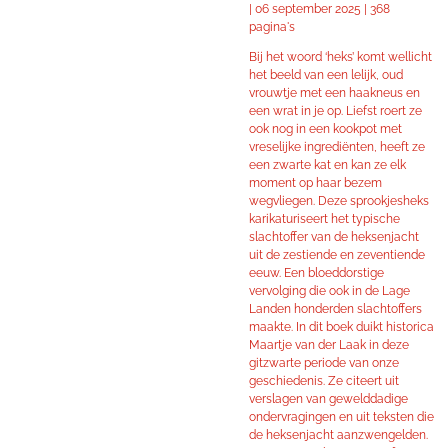
| 06 september 2025 | 368
pagina's
Bij het woord ‘heks’ komt wellicht
het beeld van een lelijk, oud
vrouwtje met een haakneus en
een wrat in je op. Liefst roert ze
ook nog in een kookpot met
vreselijke ingrediënten, heeft ze
een zwarte kat en kan ze elk
moment op haar bezem
wegvliegen. Deze sprookjesheks
karikaturiseert het typische
slachtoffer van de heksenjacht
uit de zestiende en zeventiende
eeuw. Een bloeddorstige
vervolging die ook in de Lage
Landen honderden slachtoffers
maakte. In dit boek duikt historica
Maartje van der Laak in deze
gitzwarte periode van onze
geschiedenis. Ze citeert uit
verslagen van gewelddadige
ondervragingen en uit teksten die
de heksenjacht aanzwengelden.