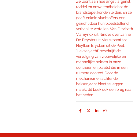
Ze toont aan hoe angst, afgunst,
roddel en onwetendheid tot de
brandstapel konden leiden. En ze
geeft enkele slachtoffers een
gezicht door hun bloedstollend
verhaal te vertellen. Van Elizabeth
Vlamyncx uit Ninove over Janne
De Deyster uit Nieuwpoort tot
Heylken Brycken uit de Peel.
'Heksenjacht' beschrijft de
vervolging van vrouwelijke én
mannelijke heksen in onze
contreien en plaatst die in een
ruimere context. Door de
mechanismen achter de
heksenjacht bloot te leggen
maakt dit boek ook een brug naar
het heden.
D
D
S
D
e
e
h
e
l
e
a
l
e
l
r
e
n
e
n