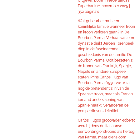
Uitgever: Boom | Nederlands |
Paperback 21 november 2025 |
352 pagina's
Wat gebeurt er met een
koninklijke familie wanneer troon
en kroon verloren gaan? In De
Bourbon Parma. Verhaal van een
dynastie duikt Jeroen Torenbeek
diep in de fascinerende
geschiedenis van de familie De
Bourbon Parma. Ooit bezetten zij
de tronen van Frankrijk, Spanje,
Napels en andere Europese
staten. Prins Carlos Hugo van
Bourbon Parma (1930-2010) zal
nog de pretendent zijn van de
Spaanse troon, maar als Franco
iemand anders koning van
Spanje maakt, veranderen de
perspectieven definitief.
Carlos Hugo’s grootvader Roberto
werd tijdens de Italiaanse
eenwording onttroond als hertog
van Parma, maar diens oom