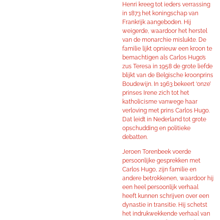
Henri kreeg tot ieders verrassing
in 1873 het koningschap van
Frankrijk aangeboden. Hij
weigerde, waardoor het herstel
van de monarchie mislukte. De
familie lijkt opnieuw een kroon te
bemachtigen als Carlos Hugo’s
zus Teresa in 1958 de grote liefde
blijkt van de Belgische kroonprins
Boudewijn. In 1963 bekeert ‘onze’
prinses Irene zich tot het
katholicisme vanwege haar
verloving met prins Carlos Hugo.
Dat leidt in Nederland tot grote
opschudding en politieke
debatten.
Jeroen Torenbeek voerde
persoonlijke gesprekken met
Carlos Hugo, zijn familie en
andere betrokkenen, waardoor hij
een heel persoonlijk verhaal
heeft kunnen schrijven over een
dynastie in transitie. Hij schetst
het indrukwekkende verhaal van