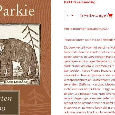
GRATIS verzending
In winkelwagen
Artikelnummer:
9789464552027
Twee olifanten op Het Loo | Nederlan
Dit boek vertelt voor het eerst het 
twee olifanten die zonder het zich b
geschiedenis. In 1785 werden Hans en
gevangen en door een Nederlands oo
stadhouder Willem V kwamen zij in d
jaar leefden. Na de Franse inval van 
vervoerd en tentoongesteld in de Jar
wetenschappers en kunstenaars, di
tekenden. Zelfs na hun dood bleven
zichtbaar voor het publiek. In 1931 
te zien. Ze bestaan nog. Hun levens
reisverslagen, gravures en wetensc
brengt deze bronnen voor het eerst 
bijzonder en pakkend boek dat niet a
ook een venster biedt op de kolonial