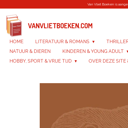
Van Vliet Boeken is aanges
Ga
direct
naar
de
VANVLIETBOEKEN.COM
hoofdinhoud
HOME
LITERATUUR & ROMANS
THRILLE
NATUUR & DIEREN
KINDEREN & YOUNG ADULT
HOBBY, SPORT & VRIJE TIJD
OVER DEZE SITE