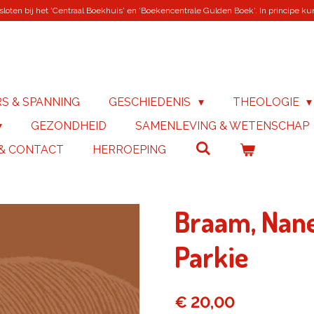
loten bij het 'Centraal Boekhuis' en 'Boekencentrale Gulden Boek'. In principe kunn
RS & SPANNING
GESCHIEDENIS
THEOLOGIE
GEZONDHEID
SAMENLEVING & WETENSCHAP
 & CONTACT
HERROEPING
Braam, Nane
Parkie
€ 20,00