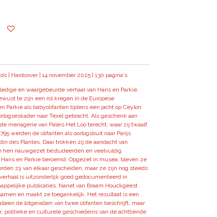
ds | Hardcover | 14 november 2025 | 130 pagina's
volledige en waargebeurde verhaal van Hans en Parkie,
ewust te zijn een rol kregen in de Europese
 Parkie als babyolifanten tijdens een jacht op Ceylon
rlogseskader naar Texel gebracht. Als geschenk aan
e menagerie van Paleis Het Loo terecht, waar zij twaalf
1795 werden de olifanten als oorlogsbuit naar Parijs
din des Plantes. Daar trokken zij de aandacht van
e hen nauwgezet bestudeerden en veelvuldig
 Hans en Parkie beroemd. Opgezet in musea, bleven ze
werden zij van elkaar gescheiden, maar ze zijn nog steeds
verhaal is uitzonderlijk goed gedocumenteerd in
happelijke publicaties. Nanet van Braam Houckgeest
samen en maakt ze toegankelijk. Het resultaat is een
lleen de lotgevallen van twee olifanten beschrijft, maar
e, politieke en culturele geschiedenis van de achttiende