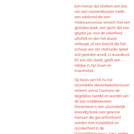
Een meisje dat stiekem een koe
van een nonnenklooster melkt,
een edelsmid die een
molenaarsvrouw versiert met een
gestolen boek, een gezin dat een
gejatte jas voor de zekerheid
uitrafelt en dan het draad
verkoopt, of een knecht die het
schaap van zijn stiefvader opeet:
wat gestolen wordt, is waardevol.
En wie iets steelt, geeft een
inkijkje in zijn leven en
inventiviteit.
Op basis van tot nu toe
onontdekte dievenbekentenissen
verkent Janna Coomans de
dagelijkse handel en wandel van
de late middeleeuwen.
Dievenland is een uitzonderlijk
levendig boek over gewone
mensen die geconfronteerd
werden met instabiliteit en
onzekerheid in de
laatmiddeleeuwse Lage Landen.