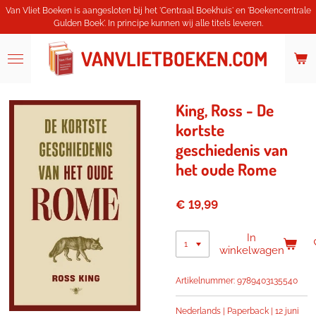
Van Vliet Boeken is aangesloten bij het 'Centraal Boekhuis' en 'Boekencentrale
Ga
Gulden Boek'. In principe kunnen wij alle titels leveren.
direct
naar
de
VANVLIETBOEKEN.COM
hoofdinhoud
King, Ross - De
kortste
geschiedenis van
het oude Rome
€ 19,99
In
winkelwagen
Artikelnummer:
9789403135540
Nederlands | Paperback | 12 juni