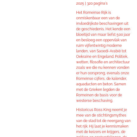
2025 | 320 pagina's
Het Romeinse Rijk is
onmiskenbaar een van de
invloedrijkste beschavingen uit
de geschiedenis. Het kende een
bloeitijd van maar liefst 500 jaar
en besloeg een oppervlak van
ruim vijfentwintig moderne
landen, van Saoedi-Arabië tot
Oekraïne en Engeland. Politiek,
wetten, filosofie en architectuur
zoals we die nu kennen vonden
er hun oorsprong, evenals onze
Romeinse cijfers, de kalender,
aquaducten en beton. Samen
met de Grieken legden de
Romeinen de basis voor de
westerse beschaving.
Historicus Ross King neemt je
mee van de stichtingsmythes
van de stad tot de neergang van
het rijk. Hij laat je kennismaken
met de keizers en krijgers, de