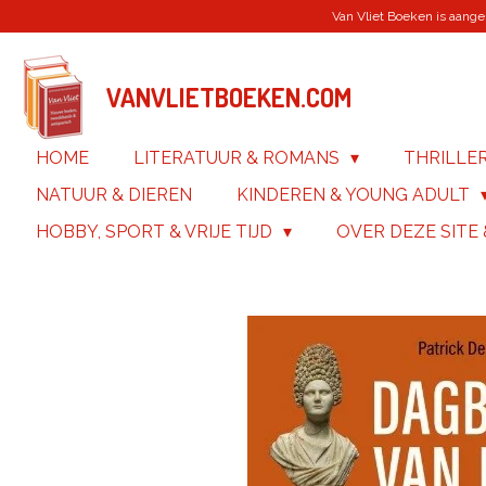
Van Vliet Boeken is aanges
Ga
direct
naar
de
VANVLIETBOEKEN.COM
hoofdinhoud
HOME
LITERATUUR & ROMANS
THRILLE
NATUUR & DIEREN
KINDEREN & YOUNG ADULT
HOBBY, SPORT & VRIJE TIJD
OVER DEZE SITE