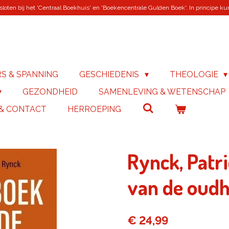
loten bij het 'Centraal Boekhuis' en 'Boekencentrale Gulden Boek'. In principe kunn
RS & SPANNING
GESCHIEDENIS
THEOLOGIE
GEZONDHEID
SAMENLEVING & WETENSCHAP
 & CONTACT
HERROEPING
Rynck, Patr
van de oudh
€ 24,99