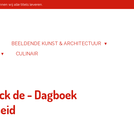
en wij alle titels leveren.
BEELDENDE KUNST & ARCHITECTUUR
CULINAIR
ick de - Dagboek
eid