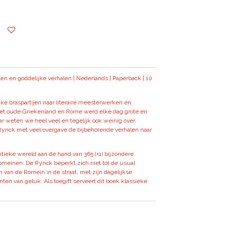
en en goddelijke verhalen | Nederlands | Paperback | 10
ijke braspartijen naar literaire meesterwerken en
 het oude Griekenland en Rome werd elke dag grote en
r weten we heel veel en tegelijk ook weinig over.
 Rynck met veel overgave de bijbehorende verhalen naar
antieke wereld aan de hand van 365 (+1) bijzondere
omeinen. De Rynck beperkt zich niet tot de usual
n van de Romein in de straat, met zijn dagelijkse
n van geluk. Als toegift serveert dit boek klassieke