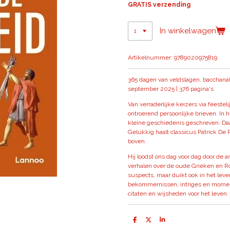
GRATIS verzending
In winkelwagen
Artikelnummer:
9789020975819
365 dagen van veldslagen, bacchanal
september 2025 | 376 pagina's
Van verraderlijke keizers via feestel
ontroerend persoonlijke brieven. In
kleine geschiedenis geschreven. Daa
Gelukkig haalt classicus Patrick De
boven.
Hij loodst ons dag voor dag door de 
verhalen over de oude Grieken en R
suspects, maar duikt ook in het leve
bekommernissen, intriges en momente
citaten en wijsheden voor het leven.
D
D
S
e
e
h