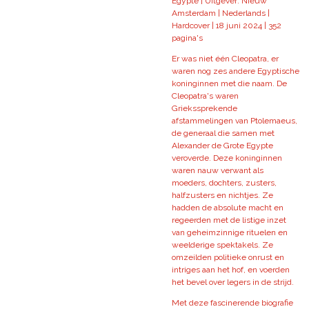
Egypte | Uitgever: Nieuw
Amsterdam | Nederlands |
Hardcover | 18 juni 2024 | 352
pagina's
Er was niet één Cleopatra, er
waren nog zes andere Egyptische
koninginnen met die naam. De
Cleopatra's waren
Griekssprekende
afstammelingen van Ptolemaeus,
de generaal die samen met
Alexander de Grote Egypte
veroverde. Deze koninginnen
waren nauw verwant als
moeders, dochters, zusters,
halfzusters en nichtjes. Ze
hadden de absolute macht en
regeerden met de listige inzet
van geheimzinnige rituelen en
weelderige spektakels. Ze
omzeilden politieke onrust en
intriges aan het hof, en voerden
het bevel over legers in de strijd.
Met deze fascinerende biografie