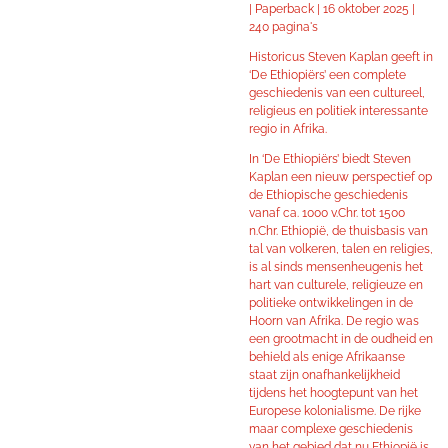
| Paperback | 16 oktober 2025 |
240 pagina's
Historicus Steven Kaplan geeft in
‘De Ethiopiërs’ een complete
geschiedenis van een cultureel,
religieus en politiek interessante
regio in Afrika.
In ‘De Ethiopiërs’ biedt Steven
Kaplan een nieuw perspectief op
de Ethiopische geschiedenis
vanaf ca. 1000 v.Chr. tot 1500
n.Chr. Ethiopië, de thuisbasis van
tal van volkeren, talen en religies,
is al sinds mensenheugenis het
hart van culturele, religieuze en
politieke ontwikkelingen in de
Hoorn van Afrika. De regio was
een grootmacht in de oudheid en
behield als enige Afrikaanse
staat zijn onafhankelijkheid
tijdens het hoogtepunt van het
Europese kolonialisme. De rijke
maar complexe geschiedenis
van het gebied dat nu Ethiopië is,