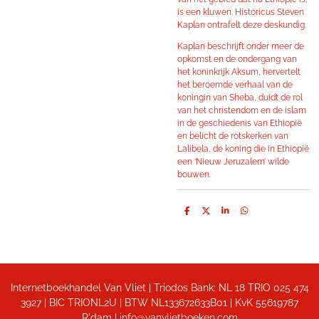
is een kluwen. Historicus Steven
Kaplan ontrafelt deze deskundig.
Kaplan beschrijft onder meer de
opkomst en de ondergang van
het koninkrijk Aksum, hervertelt
het beroemde verhaal van de
koningin van Sheba, duidt de rol
van het christendom en de islam
in de geschiedenis van Ethiopië
en belicht de rotskerken van
Lalibela, de koning die in Ethiopië
een ‘Nieuw Jeruzalem’ wilde
bouwen.
D
D
S
D
e
e
h
e
l
e
a
l
e
l
r
e
n
e
n
Internetboekhandel Van Vliet | Triodos Bank: NL 18 TRIO 025 474
3927 | BIC TRIONL2U | BTW NL133672633B01 |
KvK 55619787
R'dam | info@vanvlietboeken.com