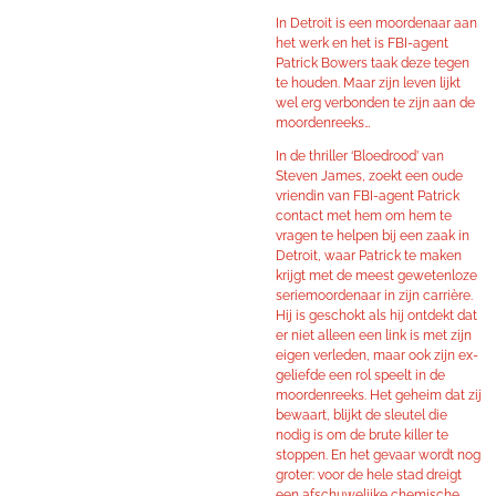
In Detroit is een moordenaar aan
het werk en het is FBI-agent
Patrick Bowers taak deze tegen
te houden. Maar zijn leven lijkt
wel erg verbonden te zijn aan de
moordenreeks…
In de thriller ‘Bloedrood’ van
Steven James, zoekt een oude
vriendin van FBI-agent Patrick
contact met hem om hem te
vragen te helpen bij een zaak in
Detroit, waar Patrick te maken
krijgt met de meest gewetenloze
seriemoordenaar in zijn carrière.
Hij is geschokt als hij ontdekt dat
er niet alleen een link is met zijn
eigen verleden, maar ook zijn ex-
geliefde een rol speelt in de
moordenreeks. Het geheim dat zij
bewaart, blijkt de sleutel die
nodig is om de brute killer te
stoppen. En het gevaar wordt nog
groter: voor de hele stad dreigt
een afschuwelijke chemische