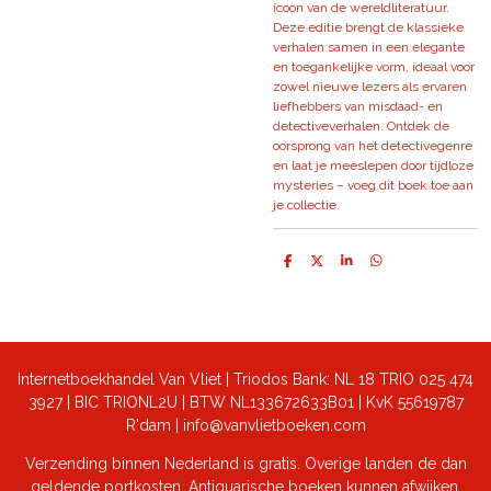
icoon van de wereldliteratuur.
Deze editie brengt de klassieke
verhalen samen in een elegante
en toegankelijke vorm, ideaal voor
zowel nieuwe lezers als ervaren
liefhebbers van misdaad- en
detectiveverhalen. Ontdek de
oorsprong van het detectivegenre
en laat je meeslepen door tijdloze
mysteries – voeg dit boek toe aan
je collectie.
D
D
S
D
e
e
h
e
l
e
a
l
e
l
r
e
n
e
n
Internetboekhandel Van Vliet | Triodos Bank: NL 18 TRIO 025 474
3927 | BIC TRIONL2U | BTW NL133672633B01 |
KvK 55619787
R'dam | info@vanvlietboeken.com
Verzending binnen Nederland is gratis. Overige landen de dan
geldende portkosten. Antiquarische boeken kunnen afwijken.