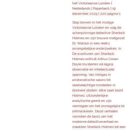
het Victoriaanse Londen |
Nederlands | Paperback | 19
december 2025 | 220 pagina's
Stap binnen in het mistige
Victoriaanse Londen en volg de
scherpzinnige detective Sherlock
Holmes en zijn trouwe metgezel
Dr. Watson in een reeks
onvergetelijke onderzoeken. In
De avonturen van Sherlock
Holmes onthult Arthur Conan
Doyle mysteries vol logica,
observatie en intellectuele
spanning. Van intriges in
aristocratische salons tot
raadselachtige misdaden in
donkere straten: elke zaak toont
Holmes’ uitzonderlijke
analytische geest en zijn
vermogen om het onmogelijke te
ontmaskeren. Deze verhalen
vormden de basis van het
moderne detectiveverhaal en
maakten Sherlock Holmes tot een