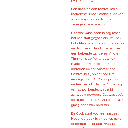
pagina's | nr. 96
Een dode op een festival stelt
rechercheur voor raadsels. Zeker
als de volgende dode iemand uit
de eigen gelederen is...
Het festivalseizoen is nog maar
net van start gegaan als De Cock
betrokken wordt bij de dood onder
verdachte omstandigheden van
een bekende zangeres. Angie
Timmer is de frontvrouw van
Madcap en vlak voor hun
optreden op het Noorderland
Festival is zij op het podium
ineengezakt. De Cocks jongste
rechercheur Lotty, die Angie nog
van school kende, was erbij
aanwezig geweest. Dat was zelfs
op uitnodiging van Angie die haar
graag eens zou spreken…
De Cock staat voor een raadsel.
Het onderzoek is amper op gang
gekomen als er een tweede