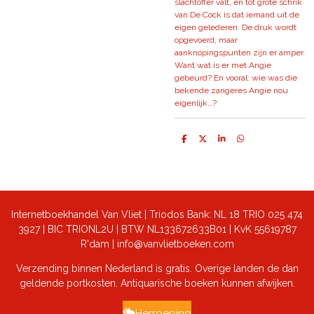
slachtoffer valt, en tot grote schrik
van De Cock is dat iemand uit de
eigen gelederen. De druk wordt
opgevoerd, maar
aanknopingspunten zijn er amper.
Want wat is er met Angie
gebeurd? En vooral: wie was die
bekende zangeres Angie nou
eigenlijk…?
D
D
S
D
e
e
h
e
l
e
a
l
e
l
r
e
n
e
n
Internetboekhandel Van Vliet | Triodos Bank: NL 18 TRIO 025 474
3927 | BIC TRIONL2U | BTW NL133672633B01 |
KvK 55619787
R'dam | info@vanvlietboeken.com
Verzending binnen Nederland is gratis. Overige landen de dan
geldende portkosten. Antiquarische boeken kunnen afwijken.
Herroeping