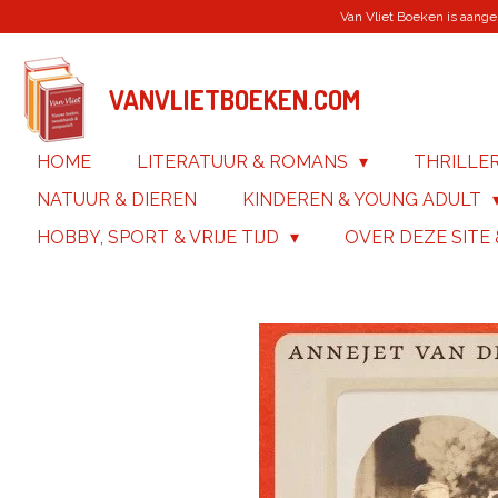
Van Vliet Boeken is aanges
Ga
direct
naar
de
VANVLIETBOEKEN.COM
hoofdinhoud
HOME
LITERATUUR & ROMANS
THRILLE
NATUUR & DIEREN
KINDEREN & YOUNG ADULT
HOBBY, SPORT & VRIJE TIJD
OVER DEZE SITE