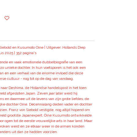
Siebold en Kusumoto Oine | Uitgever: Hollands Diep
tus 2025 | 352 pagina's
nde en vaak emotionele dubbelbiografie van een
 zo unieke dochter. In hun voetsporen is het ook een
an en een verhaal van de enorme invloed die deze
rse cultuur - nog tot op de dag van vandaag.
s naar Deshima, de Hollandse handelspost in het toen
eld afgesloten Japan. Zeven jaar later werd hij
s en daarmee uit de levens van zijn grote liefdes, de
ke dochter Oine. Decennialang deden vader en dochter
 zien. Franz von Siebold vestigde, nog altijd hopend om
ereld grootste Japanexpert; Oine Kusumoto ontwikkelde
or ogen tot de eerste vrouwelijke arts in haar land. Maar
ebroken werd en ze elkaar weer in de armen konden
 anders uit dan ze hadden voorzien.