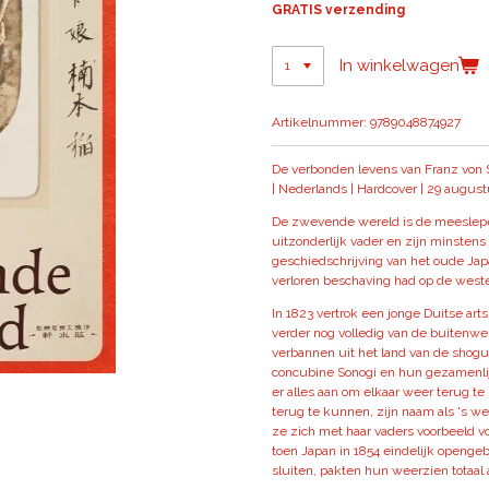
GRATIS verzending
In winkelwagen
Artikelnummer:
9789048874927
De verbonden levens van Franz von 
| Nederlands | Hardcover | 29 augus
De zwevende wereld is de meeslepe
uitzonderlijk vader en zijn minstens
geschiedschrijving van het oude Jap
verloren beschaving had op de weste
In 1823 vertrok een jonge Duitse art
verder nog volledig van de buitenwer
verbannen uit het land van de shogun
concubine Sonogi en hun gezamenlij
er alles aan om elkaar weer terug te
terug te kunnen, zijn naam als 's w
ze zich met haar vaders voorbeeld vo
toen Japan in 1854 eindelijk openg
sluiten, pakten hun weerzien totaal