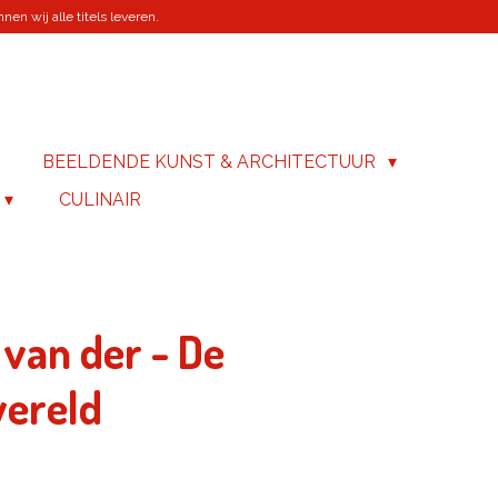
en wij alle titels leveren.
BEELDENDE KUNST & ARCHITECTUUR
CULINAIR
t van der - De
ereld