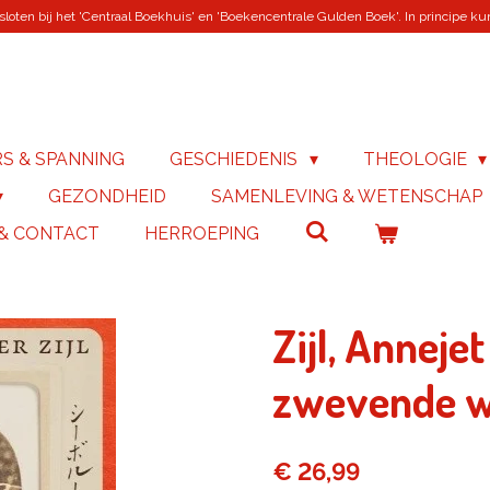
loten bij het 'Centraal Boekhuis' en 'Boekencentrale Gulden Boek'. In principe kunn
RS & SPANNING
GESCHIEDENIS
THEOLOGIE
GEZONDHEID
SAMENLEVING & WETENSCHAP
 & CONTACT
HERROEPING
Zijl, Anneje
zwevende w
€ 26,99