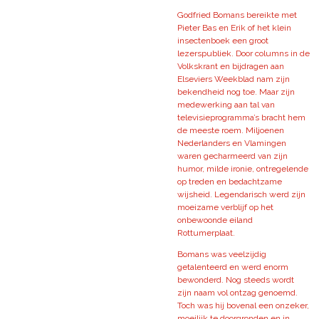
Godfried Bomans bereikte met
Pieter Bas en Erik of het klein
insectenboek een groot
lezerspubliek. Door columns in de
Volkskrant en bijdragen aan
Elseviers Weekblad nam zijn
bekendheid nog toe. Maar zijn
medewerking aan tal van
televisieprogramma’s bracht hem
de meeste roem. Miljoenen
Nederlanders en Vlamingen
waren gecharmeerd van zijn
humor, milde ironie, ontregelende
op treden en bedachtzame
wijsheid. Legendarisch werd zijn
moeizame verblijf op het
onbewoonde eiland
Rottumerplaat.
Bomans was veelzijdig
getalenteerd en werd enorm
bewonderd. Nog steeds wordt
zijn naam vol ontzag genoemd.
Toch was hij bovenal een onzeker,
moeilijk te doorgronden en in