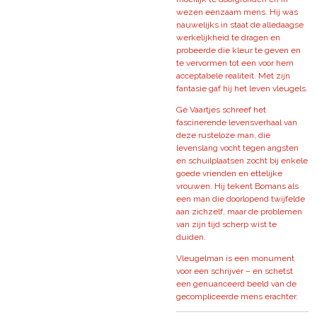
wezen eenzaam mens. Hij was
nauwelijks in staat de alledaagse
werkelijkheid te dragen en
probeerde die kleur te geven en
te vervormen tot een voor hem
acceptabele realiteit. Met zijn
fantasie gaf hij het leven vleugels.
Gé Vaartjes schreef het
fascinerende levensverhaal van
deze rusteloze man, die
levenslang vocht tegen angsten
en schuilplaatsen zocht bij enkele
goede vrienden en ettelijke
vrouwen. Hij tekent Bomans als
een man die doorlopend twijfelde
aan zichzelf, maar de problemen
van zijn tijd scherp wist te
duiden.
Vleugelman is een monument
voor een schrijver – en schetst
een genuanceerd beeld van de
gecompliceerde mens erachter.