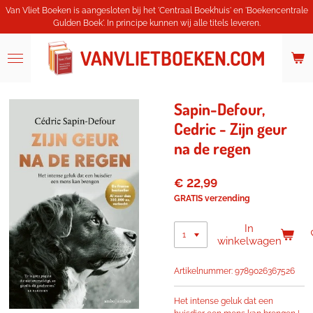
Van Vliet Boeken is aangesloten bij het 'Centraal Boekhuis' en 'Boekencentrale
Ga
Gulden Boek'. In principe kunnen wij alle titels leveren.
direct
naar
de
VANVLIETBOEKEN.COM
hoofdinhoud
Sapin-Defour,
Cedric - Zijn geur
na de regen
€ 22,99
GRATIS verzending
In
winkelwagen
Artikelnummer:
9789026367526
Het intense geluk dat een