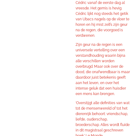
Cédric vanaf de eerste dag al
vreesde. Het gemis is hevig.
Cédric lijkt nog steeds het getik
van Ubacs nagels op de vloer te
horen en hij mist zelfs zijn geur
na de regen, die voorgoed is
verdwenen.
Zijn geur na de regen is een
universele vertelling over een
verstandhouding waarin bijna
alle verschillen worden
overbrugd. Maar ook over de
dood, die onafwendbaar is maar
daardoor juist betekenis geeft
aan het leven, en over het
intense geluk dat een huisdier
een mens kan brengen.
‘Overstijgt alle definities van wat
tot de mensenwereld of tot het
dierenrijk behoort: vriendschap,
liefde, ouderschap,
broederschap. Alles wordt fluïde
in dit magistraal geschreven
boek.’ Le Monde