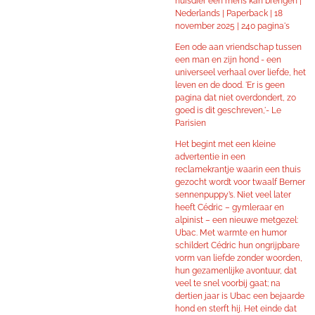
huisdier een mens kan brengen |
Nederlands | Paperback | 18
november 2025 | 240 pagina's
Een ode aan vriendschap tussen
een man en zijn hond - een
universeel verhaal over liefde, het
leven en de dood. 'Er is geen
pagina dat niet overdondert, zo
goed is dit geschreven,'- Le
Parisien
Het begint met een kleine
advertentie in een
reclamekrantje waarin een thuis
gezocht wordt voor twaalf Berner
sennenpuppy’s. Niet veel later
heeft Cédric – gymleraar en
alpinist – een nieuwe metgezel:
Ubac. Met warmte en humor
schildert Cédric hun ongrijpbare
vorm van liefde zonder woorden,
hun gezamenlijke avontuur, dat
veel te snel voorbij gaat; na
dertien jaar is Ubac een bejaarde
hond en sterft hij. Het einde dat