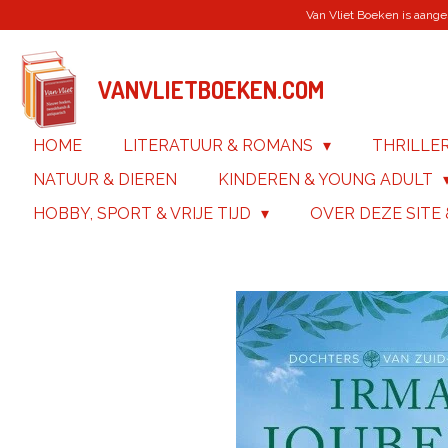
Van Vliet Boeken is aanges
Ga
direct
naar
de
VANVLIETBOEKEN.COM
hoofdinhoud
HOME
LITERATUUR & ROMANS
THRILLE
NATUUR & DIEREN
KINDEREN & YOUNG ADULT
HOBBY, SPORT & VRIJE TIJD
OVER DEZE SITE