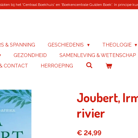
loten bij het 'Centraal Boekhuis' en 'Boekencentrale Gulden Boek'. In principe kunn
RS & SPANNING
GESCHIEDENIS
THEOLOGIE
GEZONDHEID
SAMENLEVING & WETENSCHAP
 & CONTACT
HERROEPING
Joubert, Ir
rivier
€ 24,99