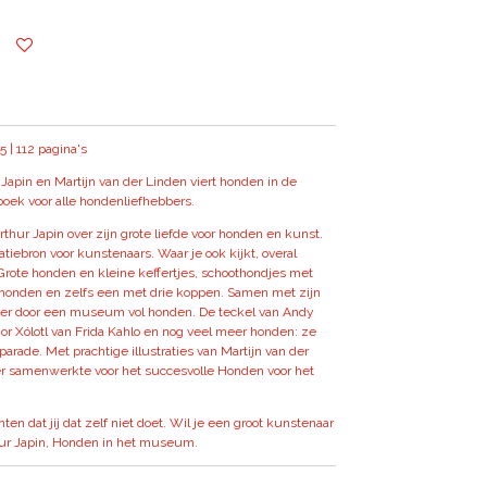
5 | 112 pagina's
apin en Martijn van der Linden viert honden in de
boek voor alle hondenliefhebbers.
thur Japin over zijn grote liefde voor honden en kunst.
tiebron voor kunstenaars. Waar je ook kijkt, overal
rote honden en kleine keffertjes, schoothondjes met
chthonden en zelfs een met drie koppen. Samen met zijn
ezer door een museum vol honden. De teckel van Andy
r Xólotl van Frida Kahlo en nog veel meer honden: ze
arade. Met prachtige illustraties van Martijn van der
r samenwerkte voor het succesvolle Honden voor het
ten dat jij dat zelf niet doet. Wil je een groot kunstenaar
hur Japin, Honden in het museum.