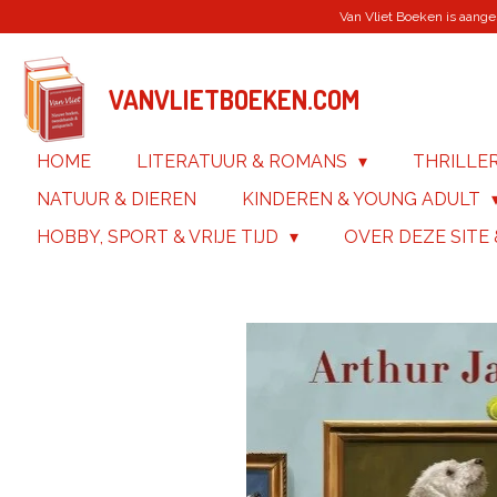
Van Vliet Boeken is aanges
Ga
direct
naar
de
VANVLIETBOEKEN.COM
hoofdinhoud
HOME
LITERATUUR & ROMANS
THRILLE
NATUUR & DIEREN
KINDEREN & YOUNG ADULT
HOBBY, SPORT & VRIJE TIJD
OVER DEZE SITE