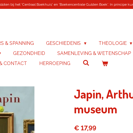
loten bij het 'Centraal Boekhuis' en 'Boekencentrale Gulden Boek'. In principe kunn
RS & SPANNING
GESCHIEDENIS
THEOLOGIE
GEZONDHEID
SAMENLEVING & WETENSCHAP
 & CONTACT
HERROEPING
Japin, Arth
museum
€ 17,99