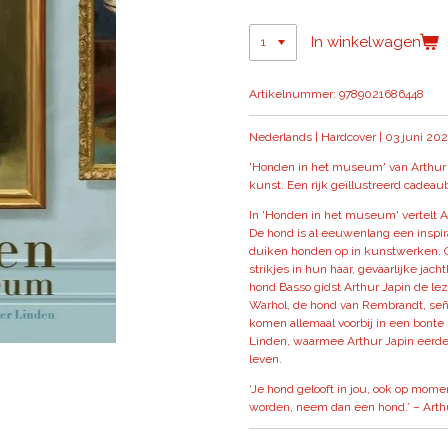
In winkelwagen
Artikelnummer:
9789021686448
Nederlands | Hardcover | 03 juni 202
'Honden in het museum' van Arthur J
kunst. Een rijk geïllustreerd cadeau
In 'Honden in het museum' vertelt Ar
De hond is al eeuwenlang een inspira
duiken honden op in kunstwerken. G
strikjes in hun haar, gevaarlijke ja
hond Basso gidst Arthur Japin de l
Warhol, de hond van Rembrandt, seño
komen allemaal voorbij in een bonte p
Linden, waarmee Arthur Japin eerde
leven.
‘Je hond gelooft in jou, ook op momen
worden, neem dan een hond.’ – Art