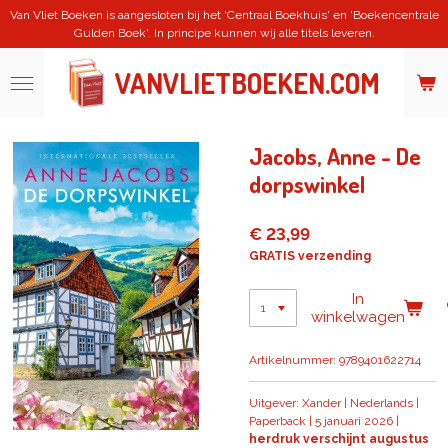
Van Vliet Boeken is aangesloten bij het 'Centraal Boekhuis' en 'Boekencentrale
Ga
Gulden Boek'. In principe kunnen wij alle titels leveren.
direct
naar
de
VANVLIETBOEKEN.COM
hoofdinhoud
Jacobs, Anne - De
dorpswinkel
€ 23,99
GRATIS verzending
In
winkelwagen
Artikelnummer:
9789401622714
Uitgever: Xander | Nederlands |
Paperback | 5 januari 2026 |
herdruk verschijnt augustus