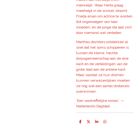
makkelijk. Waar Herta graag
meehelpt in de winkel, droomt
Frieda ervan om actrice te worden
(tot ongenoegen van haar
moeder), en de jonge Ida laat zich
door niemand wat vertellen.
Marthes dochters ontdekken al
snel dat het soms schipperen is
tussen de kleine, hechte
dorpsgemeenschap aan de ene
kant en de verleidingen van de
grote stad aan de andere kant.
Maar voordat ze hun dromen
kunnen verwezenlijken moeten
ze nog wel een aantal obstakels
overwinnen...
‘Een voortreffelijke roman.’ —
Nederlands Dagblad
D
D
S
D
e
e
h
e
l
e
a
l
e
l
r
e