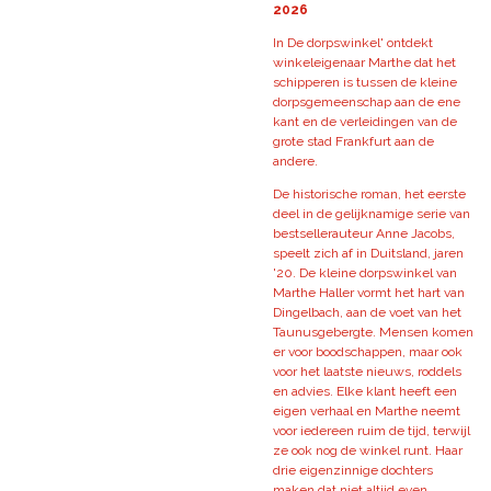
2026
In De dorpswinkel' ontdekt
winkeleigenaar Marthe dat het
schipperen is tussen de kleine
dorpsgemeenschap aan de ene
kant en de verleidingen van de
grote stad Frankfurt aan de
andere.
De historische roman, het eerste
deel in de gelijknamige serie van
bestsellerauteur Anne Jacobs,
speelt zich af in Duitsland, jaren
'20. De kleine dorpswinkel van
Marthe Haller vormt het hart van
Dingelbach, aan de voet van het
Taunusgebergte. Mensen komen
er voor boodschappen, maar ook
voor het laatste nieuws, roddels
en advies. Elke klant heeft een
eigen verhaal en Marthe neemt
voor iedereen ruim de tijd, terwijl
ze ook nog de winkel runt. Haar
drie eigenzinnige dochters
maken dat niet altijd even