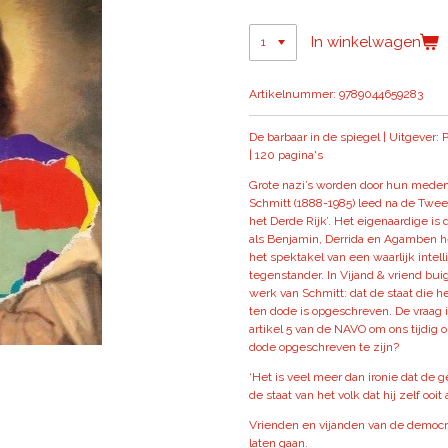
In winkelwagen
Artikelnummer:
9789044659283
De barbaar in de spiegel | Uitgever
| 120 pagina's
Grote nazi’s worden door hun medem
Schmitt (1888-1985) leed na de Tweed
het Derde Rijk’. Het eigenaardige is
als Benjamin, Derrida en Agamben 
het spektakel van een waarlijk intel
tegenstander. In Vijand & vriend bui
werk van Schmitt: dat de staat die h
ten dode is opgeschreven. De vraag i
artikel 5 van de NAVO om ons tijdig o
dode opgeschreven te zijn?
‘Het is veel meer dan ironie dat de
de staat van het volk dat hij zelf ooit 
Vrienden en vijanden van de democrat
laten gaan.