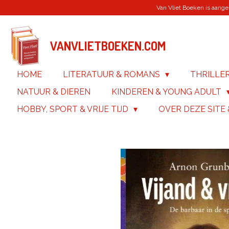
Van Vliet Boeken is aanges
Ga
direct
naar
de
VANVLIETBOEKEN.COM
hoofdinhoud
HOME
LITERATUUR & ROMANS
THRILLE
NATUUR & DIEREN
KINDEREN & YOUNG ADULT
HOBBY, SPORT & VRIJE TIJD
OVER DEZE SITE