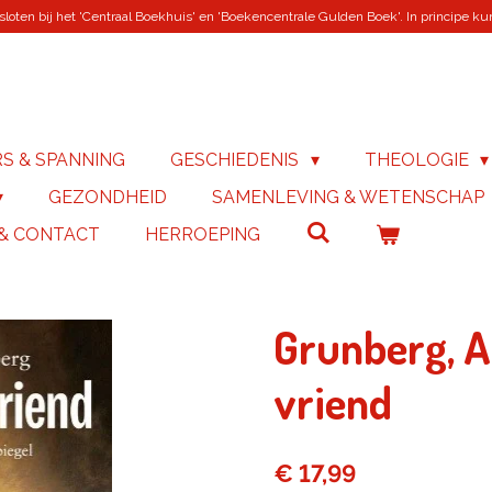
loten bij het 'Centraal Boekhuis' en 'Boekencentrale Gulden Boek'. In principe kunn
RS & SPANNING
GESCHIEDENIS
THEOLOGIE
GEZONDHEID
SAMENLEVING & WETENSCHAP
 & CONTACT
HERROEPING
Grunberg, A
vriend
€ 17,99