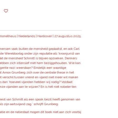
: Prometheus | Nederlands | Hardcover | 27 augustus 2025
ensen vaak buiten de mensheid geplaatst, en ook Carl
e Wereldoorlog onder zijn reputatie als ‘kroonjurist van
 dat de mensheid Schmitt is blijven opzoeken. Denkers
hebben zich intensief met hem beziggehouden. Wie kan
ligente nazi weerstaan? Eindelijk een waardige
gt Arnon Grunberg zich over de centrale these in het
et verschil tussen vriend en vijand niet meer wil maken
s dan: hoeveel vijanden hebben wij nodig? Volstaat
nze vijanden aan te wijzen? En is het niet nobeler ten
 geest van Schmitt als een spook bezit heeft genomen van
als zijn aartsvijand zag,’ schrijft Grunberg.
ie en de natiestaat mogen dit boek niet aan zich voorbij