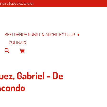
en wij alle titels leveren.
BEELDENDE KUNST & ARCHITECTUUR
CULINAIR
ez, Gabriel - De
acondo