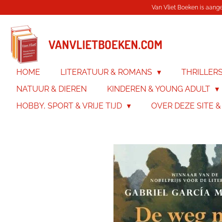
Van Vliet Boeken is aanges
Ga
direct
naar
de
VANVLIETBOEKEN.COM
hoofdinhoud
HOME
LITERATUUR & ROMANS
THRILLER
NATUUR & DIEREN
KINDEREN & YOUNG ADULT
HOBBY, SPORT & VRIJE TIJD
OVER DEZE SITE 