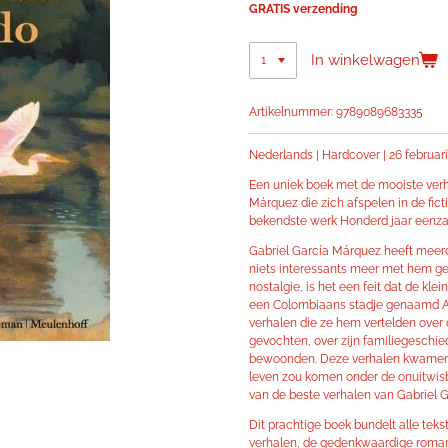
GRATIS verzending
In winkelwagen
Artikelnummer:
9789089683335
Nederlands | Hardcover | 26 februar
Een uniek boek met de mooiste verh
Márquez die zich afspelen in de fic
bekendste werk Honderd jaar eenz
Gabriel García Márquez heeft meerde
niets interessants meer met hem ge
nostalgie, is het een feit dat de klei
een Colombiaans stadje genaamd Ara
verhalen die ze hem vertelden over d
gevochten, over zijn familiegeschie
bewoonden. Deze verhalen kwamen s
leven zou komen onder de onuitwis
van de beste verhalen van Gabriel 
Dit prachtige boek bundelt alle tek
verhalen, de gedenkwaardige romans