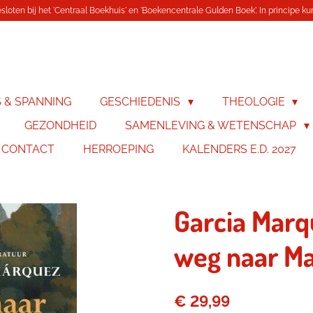
loten bij het 'Centraal Boekhuis' en 'Boekencentrale Gulden Boek'. In principe kunn
S & SPANNING
GESCHIEDENIS
THEOLOGIE
GEZONDHEID
SAMENLEVING & WETENSCHAP
& CONTACT
HERROEPING
KALENDERS E.D. 2027
Garcia Marqu
weg naar M
€ 29,99