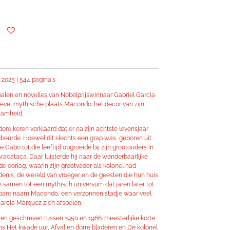
i 2025 | 544 pagina's
alen en novelles van Nobelprijswinnaar Gabriel García
tieve, mythische plaats Macondo; het decor van zijn
aamheid.
re keren verklaard dat er na zijn achtste levensjaar
beurde. Hoewel dit slechts een grap was, geboren uit
ne Gabo tot die leeftijd opgroeide bij zijn grootouders in
cataca. Daar luisterde hij naar de wonderbaarlijke
e oorlog, waarin zijn grootvader als kolonel had
denis, de wereld van vroeger en de geesten die hun huis
amen tot een mythisch universum dat jaren later tot
bare naam Macondo, een verzonnen stadje waar veel
García Márquez zich afspelen.
sten geschreven tussen 1950 en 1966: meesterlijke korte
 Het kwade uur, Afval en dorre bladeren en De kolonel