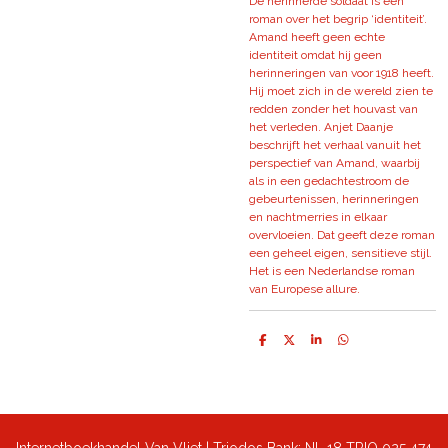
De herinnerde soldaat is een
roman over het begrip ‘identiteit’.
Amand heeft geen echte
identiteit omdat hij geen
herinneringen van voor 1918 heeft.
Hij moet zich in de wereld zien te
redden zonder het houvast van
het verleden. Anjet Daanje
beschrijft het verhaal vanuit het
perspectief van Amand, waarbij
als in een gedachtestroom de
gebeurtenissen, herinneringen
en nachtmerries in elkaar
overvloeien. Dat geeft deze roman
een geheel eigen, sensitieve stijl.
Het is een Nederlandse roman
van Europese allure.
D
D
S
D
e
e
h
e
l
e
a
l
e
l
r
e
n
e
n
Internetboekhandel Van Vliet | Triodos Bank: NL 18 TRIO 025 474