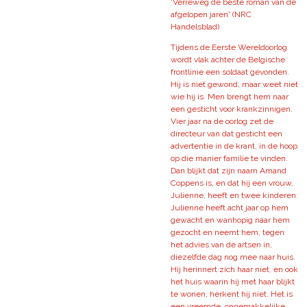
'Verreweg de beste roman van de
afgelopen jaren' (NRC
Handelsblad)
Tijdens de Eerste Wereldoorlog
wordt vlak achter de Belgische
frontlinie een soldaat gevonden.
Hij is niet gewond, maar weet niet
wie hij is. Men brengt hem naar
een gesticht voor krankzinnigen.
Vier jaar na de oorlog zet de
directeur van dat gesticht een
advertentie in de krant, in de hoop
op die manier familie te vinden.
Dan blijkt dat zijn naam Amand
Coppens is, en dat hij een vrouw,
Julienne, heeft en twee kinderen.
Julienne heeft acht jaar op hem
gewacht en wanhopig naar hem
gezocht en neemt hem, tegen
het advies van de artsen in,
diezelfde dag nog mee naar huis.
Hij herinnert zich haar niet, en ook
het huis waarin hij met haar blijkt
te wonen, herkent hij niet. Het is
een vreemde, ongemakkelijke