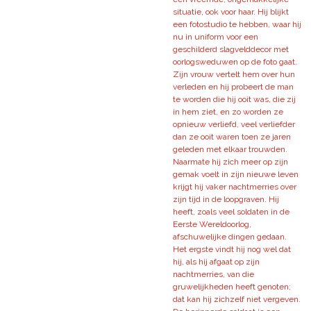
situatie, ook voor haar. Hij blijkt
een fotostudio te hebben, waar hij
nu in uniform voor een
geschilderd slagvelddecor met
oorlogsweduwen op de foto gaat.
Zijn vrouw vertelt hem over hun
verleden en hij probeert de man
te worden die hij ooit was, die zij
in hem ziet, en zo worden ze
opnieuw verliefd, veel verliefder
dan ze ooit waren toen ze jaren
geleden met elkaar trouwden.
Naarmate hij zich meer op zijn
gemak voelt in zijn nieuwe leven
krijgt hij vaker nachtmerries over
zijn tijd in de loopgraven. Hij
heeft, zoals veel soldaten in de
Eerste Wereldoorlog,
afschuwelijke dingen gedaan.
Het ergste vindt hij nog wel dat
hij, als hij afgaat op zijn
nachtmerries, van die
gruwelijkheden heeft genoten;
dat kan hij zichzelf niet vergeven.