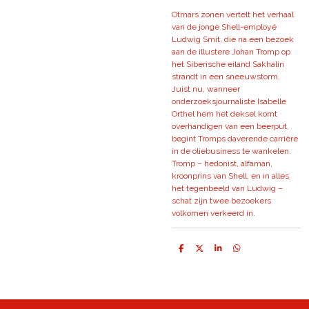
Otmars zonen vertelt het verhaal
van de jonge Shell-employé
Ludwig Smit, die na een bezoek
aan de illustere Johan Tromp op
het Siberische eiland Sakhalin
strandt in een sneeuwstorm.
Juist nu, wanneer
onderzoeksjournaliste Isabelle
Orthel hem het deksel komt
overhandigen van een beerput,
begint Tromps daverende carrière
in de oliebusiness te wankelen.
Tromp – hedonist, alfaman,
kroonprins van Shell, en in alles
het tegenbeeld van Ludwig –
schat zijn twee bezoekers
volkomen verkeerd in.
D
D
S
D
e
e
h
e
l
e
a
l
e
l
r
e
n
e
n