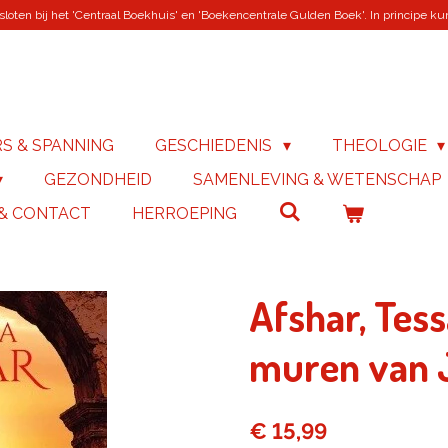
loten bij het 'Centraal Boekhuis' en 'Boekencentrale Gulden Boek'. In principe kunn
RS & SPANNING
GESCHIEDENIS
THEOLOGIE
GEZONDHEID
SAMENLEVING & WETENSCHAP
 & CONTACT
HERROEPING
Afshar, Tess
muren van 
€ 15,99