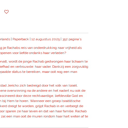
lands | Paperback | 12 augustus 2025 | 352 pagina's
lg je Rachabs reis van onderdrukking naar vrijheid als
 openen voor liefde ondanks haar verleden?
rvalt, wordt de jonge Rachab gedwongen haar lichaam te
iefhad en vertrouwde: haar vader. Dankzij een zorgvuldig
paalde status te bereiken, maar ooit nog een man
tad Jericho zich bedreigd door het volk van Israël.
 ene overwinning na de andere en het nadert nu ook de
ascineerd door deze rechtvaardige, liefdevolle God en
n bij Hem te horen. Wanneer een groep Israëlitische
kerd dreigt te worden, grijpt Rachab in en verbergt de
voor sparen ze haar leven en dat van haar familie. Rachab
aar zal een man ooit de muren rondom haar hart weten af te