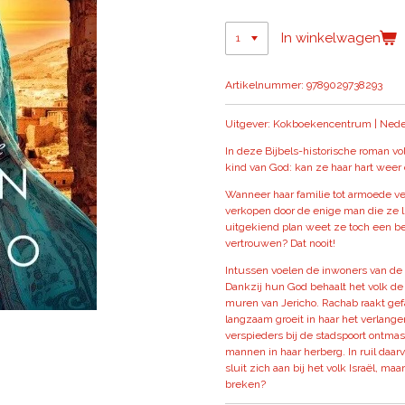
In winkelwagen
Artikelnummer:
9789029738293
Uitgever: Kokboekencentrum | Neder
In deze Bijbels-historische roman vo
kind van God: kan ze haar hart weer
Wanneer haar familie tot armoede ve
verkopen door de enige man die ze l
uitgekiend plan weet ze toch een be
vertrouwen? Dat nooit!
Intussen voelen de inwoners van de s
Dankzij hun God behaalt het volk de
muren van Jericho. Rachab raakt gef
langzaam groeit in haar het verlange
verspieders bij de stadspoort ontmas
mannen in haar herberg. In ruil daar
sluit zich aan bij het volk Israël, m
breken?