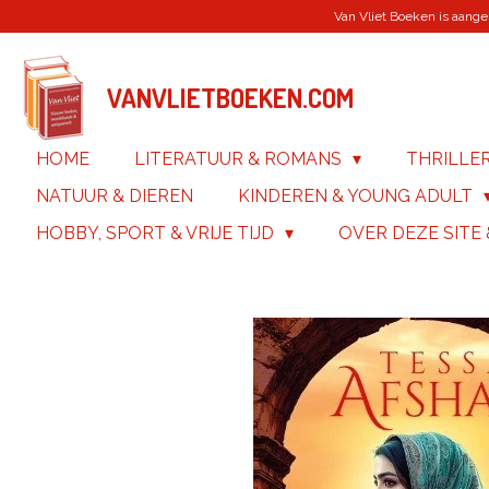
Van Vliet Boeken is aanges
Ga
direct
naar
de
VANVLIETBOEKEN.COM
hoofdinhoud
HOME
LITERATUUR & ROMANS
THRILLE
NATUUR & DIEREN
KINDEREN & YOUNG ADULT
HOBBY, SPORT & VRIJE TIJD
OVER DEZE SITE