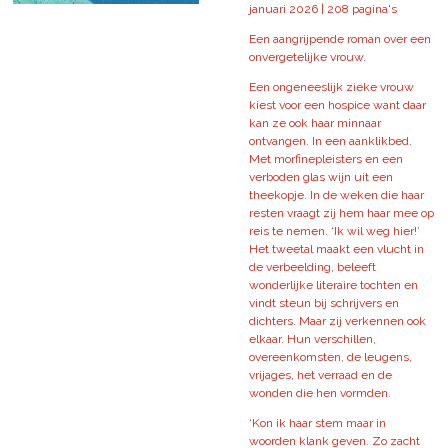
januari 2026 | 208 pagina's
Een aangrijpende roman over een
onvergetelijke vrouw.
Een ongeneeslijk zieke vrouw
kiest voor een hospice want daar
kan ze ook haar minnaar
ontvangen. In een aanklikbed.
Met morfinepleisters en een
verboden glas wijn uit een
theekopje. In de weken die haar
resten vraagt zij hem haar mee op
reis te nemen. ‘Ik wil weg hier!’
Het tweetal maakt een vlucht in
de verbeelding, beleeft
wonderlijke literaire tochten en
vindt steun bij schrijvers en
dichters. Maar zij verkennen ook
elkaar. Hun verschillen,
overeenkomsten, de leugens,
vrijages, het verraad en de
wonden die hen vormden.
‘Kon ik haar stem maar in
woorden klank geven. Zo zacht