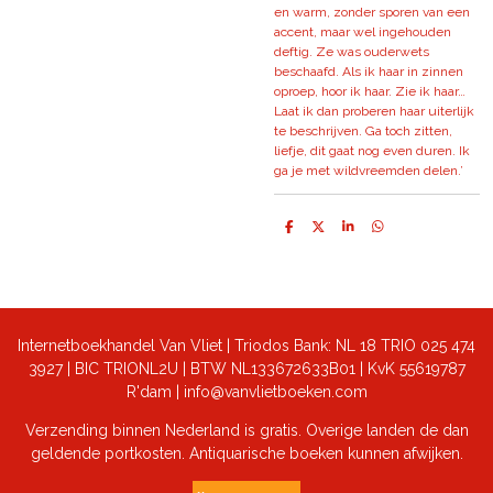
en warm, zonder sporen van een
accent, maar wel ingehouden
deftig. Ze was ouderwets
beschaafd. Als ik haar in zinnen
oproep, hoor ik haar. Zie ik haar…
Laat ik dan proberen haar uiterlijk
te beschrijven. Ga toch zitten,
liefje, dit gaat nog even duren. Ik
ga je met wildvreemden delen.’
D
D
S
D
e
e
h
e
l
e
a
l
e
l
r
e
n
e
n
Internetboekhandel Van Vliet | Triodos Bank: NL 18 TRIO 025 474
3927 | BIC TRIONL2U | BTW NL133672633B01 |
KvK 55619787
R'dam | info@vanvlietboeken.com
Verzending binnen Nederland is gratis. Overige landen de dan
geldende portkosten. Antiquarische boeken kunnen afwijken.