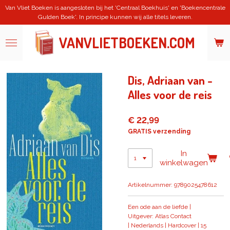
Van Vliet Boeken is aangesloten bij het 'Centraal Boekhuis' en 'Boekencentrale
Ga
Gulden Boek'. In principe kunnen wij alle titels leveren.
direct
naar
de
VANVLIETBOEKEN.COM
hoofdinhoud
Dis, Adriaan van -
Alles voor de reis
€ 22,99
GRATIS verzending
In
winkelwagen
Artikelnummer:
9789025478612
Een ode aan de liefde |
Uitgever: Atlas Contact
| Nederlands | Hardcover | 15