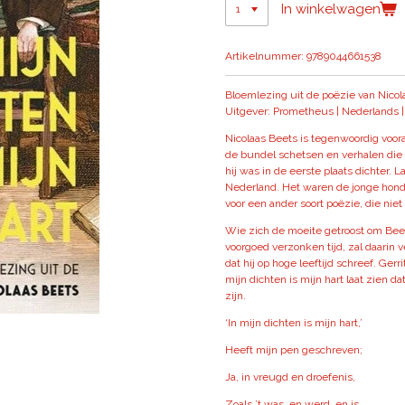
In winkelwagen
Artikelnummer:
9789044661538
Bloemlezing uit de poëzie van Nicola
Uitgever: Prometheus | Nederlands | 
Nicolaas Beets is tegenwoordig voor
de bundel schetsen en verhalen die
hij was in de eerste plaats dichter. L
Nederland. Het waren de jonge honde
voor een ander soort poëzie, die niet
Wie zich de moeite getroost om Beets
voorgoed verzonken tijd, zal daarin 
dat hij op hoge leeftijd schreef. Ger
mijn dichten is mijn hart laat zien d
zijn.
‘In mijn dichten is mijn hart,’
Heeft mijn pen geschreven;
Ja, in vreugd en droefenis,
Zoals ’t was, en werd, en is,