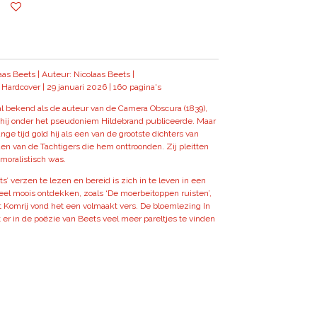
as Beets | Auteur: Nicolaas Beets |
Hardcover | 29 januari 2026 | 160 pagina's
al bekend als de auteur van de Camera Obscura (1839),
 hij onder het pseudoniem Hildebrand publiceerde. Maar
ange tijd gold hij als een van de grootste dichters van
n van de Tachtigers die hem onttroonden. Zij pleitten
 moralistisch was.
’ verzen te lezen en bereid is zich in te leven in een
veel moois ontdekken, zoals ‘De moerbeitoppen ruisten’,
rit Komrij vond het een volmaakt vers. De bloemlezing In
at er in de poëzie van Beets veel meer pareltjes te vinden