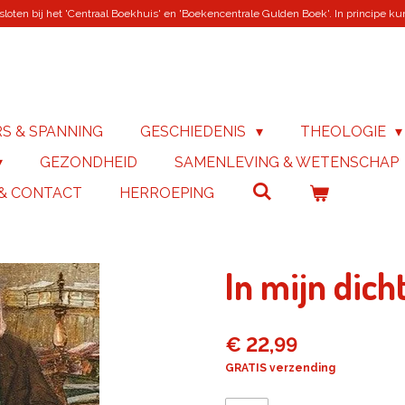
loten bij het 'Centraal Boekhuis' en 'Boekencentrale Gulden Boek'. In principe kunn
RS & SPANNING
GESCHIEDENIS
THEOLOGIE
GEZONDHEID
SAMENLEVING & WETENSCHAP
 & CONTACT
HERROEPING
In mijn dich
€ 22,99
GRATIS verzending